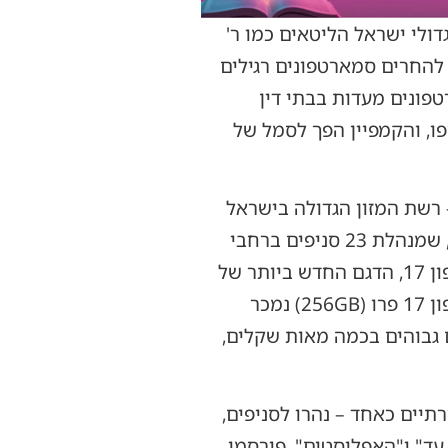
יפה, היא הקמפיין הציבורי "נקיים" שהושק בשנת 2012 על ידי גדולי ישראל הליטאים כמו ר'
 להחרים סמארטפונים רגילים
טפונים מעדות בבתי דין
ו, והקמפיין הפך לסמל של
רשת המזון הגדולה בישראל
שמזוהה עם הציבור החרדי, הידועה במחירים תחרותיים ובשירות מותאם לקהילה. הרשת, שמנהלת 23 סניפים ברחבי
הארץ – מאשקלון ועד חיפה, מפתח תקווה ועד באר שבע – הודיעה על השקת מכירות אייפון 17, הדגם החדש ביותר של
אפל, במחירים שוברי שוק. הדגם הבסיסי (128GB) מוצע ב-2,999 שקלים בלבד, בעוד אייפון 17 פרו (256GB) נמכר
חירי אפל הרשמיים גבוהים בכמה מאות שקלים,
תיים כאחד – נהרו לסניפים,
 עד" ו"האפליסטים", פורסמו