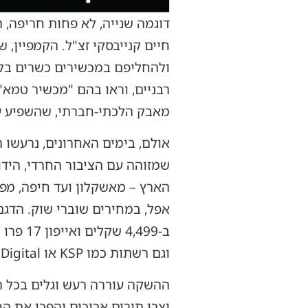
חיים קנייבסקי זצ"ל. הקמפיין,
ולהחליפם במכשירים כשרים בלבד
רבניים, וראו בהם "מכשיר טמא"
מאבק הלכתי-חברתי, שהשפיע על
אולם, בימים האחרונים, נרעשו
וגם רשתות כמו KSP או iDigital לא מציעות הנחות כאלה.
ההשקה עוררה רעש וגלים בכל רח
יצרו תורים ארוכים והפכו את הח