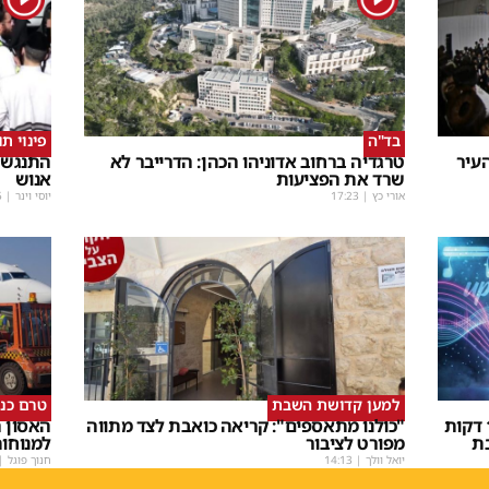
בד"ה
פינוי ת
עיר
טרגדיה ברחוב אדוניהו הכהן: הדרייבר לא
התנגשו
שרד את הפציעות
אנוש
אורי כץ
|
17:23
יוסי וינר
|
5
למען קדושת השבת
טרם כנ
שבת Upmix" משולם זושא וTYH ב16 דקות
"כולנו מתאספים": קריאה כואבת לצד מתווה
האסון ה
ת
מפורט לציבור
למנוחו
יואל וולך
|
14:13
חנוך פוגל
|