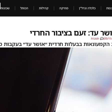
נסת
כלכלה ונדל"ן
מוזיקה
קהילות
הכותל
שכונות
שר עד: זעם בציבור החרדי
תגובות
 הקמעונאות בבעלות חרדית ״אושר עד״ בעקבות מכ