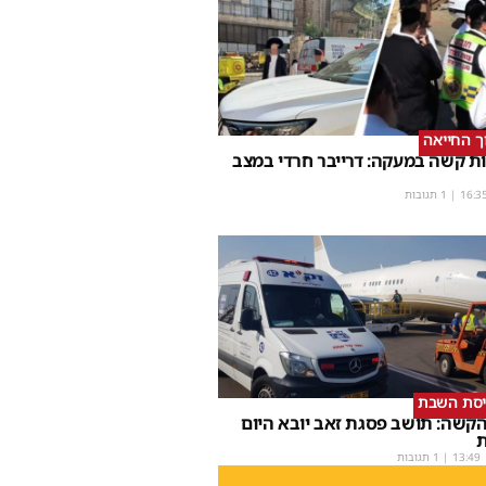
וך החייאה
ת קשה במעקה: דרייבר חרדי במצב
16:3
| 1 תגובות
יסת השבת
קשה: תושב פסגת זאב יובא היום
ת
13:49
| 1 תגובות