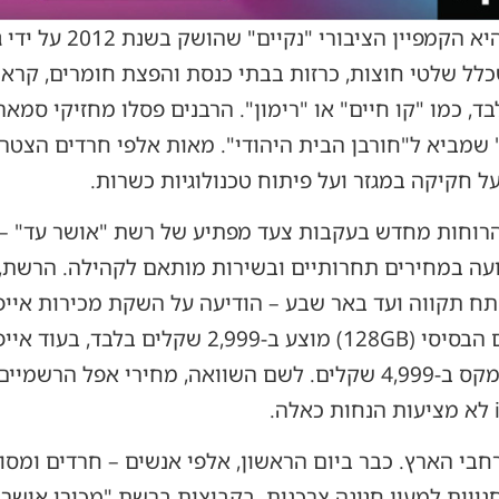
דוגמה שנייה, לא פחות חר
 שכלל שלטי חוצות, כרזות בבתי כנסת והפצת חומרים, קרא
, כמו "קו חיים" או "רימון". הרבנים פסלו מחזיקי סמאר
 שמביא ל"חורבן הבית היהודי". מאות אלפי חרדים הצטרפ
 חקיקה במגזר ועל פיתוח טכנולוגיות כשרות.
 הרוחות מחדש בעקבות צעד מפתיע של רשת "אושר עד" – 
ב-4,499 שקלים ואייפון 17 פרו מקס ב-4,999 שקלים. לשם השוואה, מ
בי הארץ. כבר ביום הראשון, אלפי אנשים – חרדים ומסור
נויות למעין חגיגה צרכנית. בקבוצות ברשת "מכורי אושר