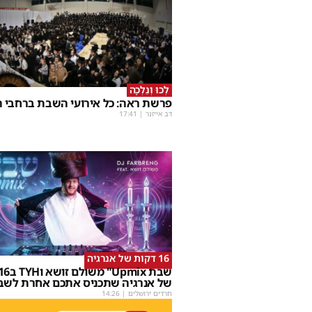
לְכוּ וְנֵלְכָה
פרשת ראה: כל אירועי השבת ברחבי ה
דב אייזנר
|
17:41
16 דקות של אנרגיה
של אנרגיה שתכניס אתכם אחרת לשב
חרדים ירושלים
|
14:26