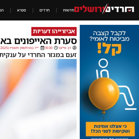
חדשות
חרדים
ספרא
הכ
אביזרייהו דעריות
סערת האייפונים באו
דב אייזנר
18:00
י״ד במרחשוון תשפ״ו (05/11/2025)
זעם במגזר החרדי על ענקית