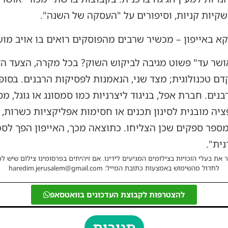
קיות קניות, וסיפורים על "העסקה של השנה".
 באייפון – מכשיר שרבים מהפוסקים רואים בו אויב מוש
ושר עד" פשוט מגיבה לביקוש השוק? בכל מקרה, הצעד ה
ם טכנולוגית; מצד שני, הנאמנות לפסיקות הרבנים. בסופו
בנים. חברת אפל, בניגוד ליצרניות כמו סמסונג או גוגל,
ציה מובנית לסינון תכנים או חסימות אפליקציות כשרות
פר ספקים שכן הצליחו. כתוצאה מכך, האייפון הפך לס
ית".
 את בעלי הזכויות בצילומים המגיעים לידינו. אם זיהיתים בפרסומינו צילום שיש לכ
לחדול מהשימוש באמצעות כתובת המייל: haredim.jerusalem@gmail.com
להצטרפות לקבוצת העדכונים בוואטסאפ
תגובות