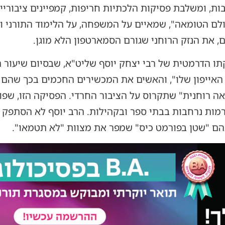
ת, ומשלבת פסיקות הלכתיות חריפות, קמפיינים ציבוריים
לם הטומאה", שמאיים על המשפחה, על הלימוד התורני וע
, את הנזק הרוחני שגורם הסמארטפון הלא מוגן.
ו הדרמטית של רבי יצחק יוסף שליט"א, שבסיום שיעור ה
 האייפון שלו", והאשים את המכשירים החכמים בכך שהם 
שואה רוחנית" שתקרוס על הציבור החרדי. הפסיקה הזו, 
מות נרחבות בבתי ספר ובקהילות. הרב יוסף לא הסתפק ב
ם "שטן בפורמט כיס" שמפר את מצוות "לא תטמאו".