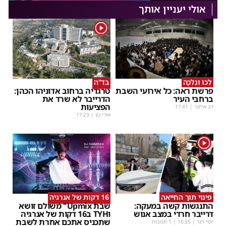
אולי יעניין אותך
1
לְכוּ וְנֵלְכָה
בד"ה
פרשת ראה: כל אירועי השבת
טרגדיה ברחוב אדוניהו הכהן:
ברחבי העיר
הדרייבר לא שרד את
הפציעות
דב אייזנר
|
17:41
אורי כץ
|
17:23
1
פינוי תוך החייאה
16 דקות של אנרגיה
התנגשות קשה במעקה:
שבת Upmix" משולם זושא
דרייבר חרדי במצב אנוש
וTYH ב16 דקות של אנרגיה
שתכניס אתכם אחרת לשבת
יוסי וינר
|
16:35
| 1 תגובות