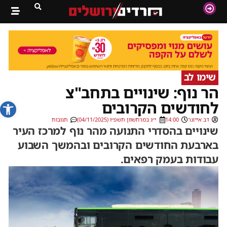
שימו לב
הר נוף: שינויים בתחב"צ
פתח סרג
לחודשים הקרובים
דב אייזנר
14:00
י״ג במרחשוון תשפ״ו (04/11/2025)
תגובות
שינויים בהסדרי התנועה מהר נוף למרכז העיר
בארבעת החודשים הקרובים ובהמשך השבוע
עבודות בעמק רפאים.