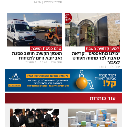
חרדים ירושלים
|
14:26
למען קדושת השבת
טרם כניסת השבת
"כולנו מתאספים": קריאה
האסון הקשה: תושב פסגת
כואבת לצד מתווה מפורט
זאב יובא היום למנוחות
לציבור
חנוך פוגל
|
13:49
| 1 תגובות
יואל וולך
|
14:13
עוד כותרות