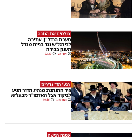
בולמים את הגובה
סערת הנדל"ן: עתירה
לביהמ"ש נגד בניית מגדל
הענק בבירה
אורי כץ
22:20
רגעי הוד נדירים
ציר ההנהגה: מנהיג הדור הגיע
לביקור אצל האדמו"ר מבעלזא
חנוך פוגל
19:56
פסגה רגישה