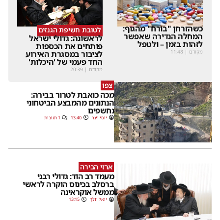
כשהזרחן "בורח" מהגוף:
לטובת חשיפת הגנזים
המחלה הנדירה שאפשר
לראשונה: גדולי ישראל
לזהות בזמן – ולטפל
פותחים את הכספות
מקודם
|
11:48
לציבור במסגרת האירוע
החד פעמי של 'היכלות'
מקודם
|
20:39
צפו
מכה כואבת לטרור בבירה:
הנתונים מהמבצע הביטחוני
נחשפים
יוסי וינר
13:40
1 תגובות
ארזי הבירה
מעמד רב הוד: גדולי רבני
ברסלב בכינוס הוקרה לראשי
ממשל אוקראינה
יואל וולך
13:15