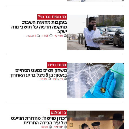
מי מסית נגד מי?
בעקבות מחאות השבת:
מתקפה חדשה על תושבי נווה
יעקב
אורי כץ
11:08
1 תגובות
סכנת חיים
משחק תמים כמעט הסתיים
באסון: בן 8 ניצל ברגע האחרון
דב אייזנר
10:49
ג'רוסלבס
'זכרון מוישה': מהדורת הנייעס
של עיר הבירה החרדית
יוסי וינר
00:00