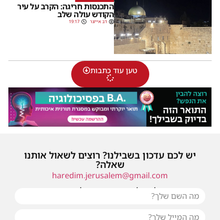
התכנסות חריגה: הקרב על עיר
הקודש עולה שלב
דב אייזנר
19:17
טען עוד כתבות
יש לכם עדכון בשבילנו? רוצים לשאול אותנו
שאלה?
haredim.jerusalem@gmail.com
או שילחו אלינו פנייה ונחזור אליכם בהקדם