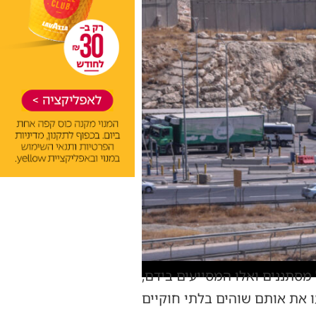
מסתננים ואלו המסייעים בידם,