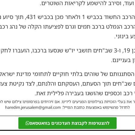
ועוד, וסירב להישמע לקריאות השוטרים.
השוטרים המשיכו בנסיעה אחר הר
רכב הנמלט ברכב תמים וגרם לפציעתו הקלה של נהג רכב 
 בינוני.
נהג הרכב החשוד, תושב רהט כבן 19, ו-3 שב"חים תושבי יו"ש שנסעו בר
 בעניינם.
הסתננותם של שוהים בלתי חוקיים לתחומי מדינת ישראל, 
תם שב"חים תוך הסעתם, העסקתם והלנתם, לצד נקיטת צעדי
 רכב וכספים שהושגו בעבירה פלילית זאת.
 את בעלי הזכויות בצילומים המגיעים לידינו. אם זיהיתים בפרסומינו צילום שיש לכ
לחדול מהשימוש באמצעות כתובת המייל: haredim.jerusalem@gmail.com
להצטרפות לקבוצת העדכונים בוואטסאפ