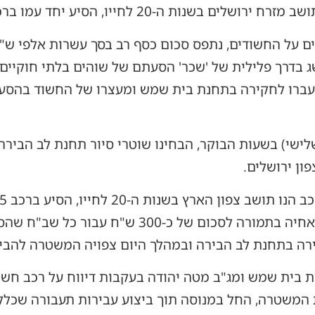
20 לחייו, הסיע יחד עמו ברכב 4 שב"חים תושבי יו"ש.
ים על החשודים, נתפס סכום כסף רב בסך עשרות אלפי ש"
 בדרך פלילית של 'שכר' הסעתם של שוהים בלתי חוקיים
תפסו, הועברו לחקירה בתחנת בית שמש ומעצרו של החשוד ב
שי) בשעות הבוקר, הבחינו שוטרי סיור תחנת לב הבירה
ן ירושלים.
יו"ש, אותם אסף מאזור כיכר הדאחיה בתמורה לסכום של
ה בתחנת לב הבירה ובמהלך היום צפויה המשטרה להביאם 
 המשטרה, החל במנוסה תוך ביצוע עבירות תעבורה שכללו