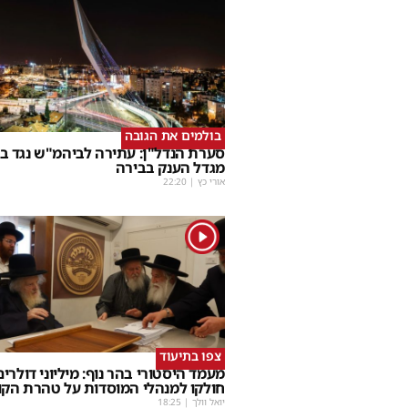
בולמים את הגובה
סערת הנדל"ן: עתירה לביהמ"ש נגד בנ
מגדל הענק בבירה
אורי כץ
|
22:20
1
צפו בתיעוד
מעמד היסטורי בהר נוף: מיליוני דולרים
חולקו למנהלי המוסדות על טהרת הק
יואל וולך
|
18:25