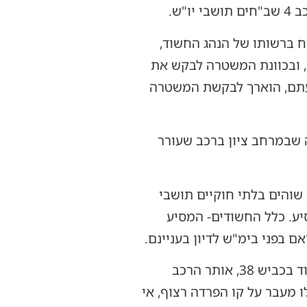
ח ברשותו של הנהג החשוד,
, ובכוונת המשטרה לבקש את
הסעתם, הוארך לבקשת המשטרה
 שבמרחב ציון ברכב שעורר
בבדיקת יושביו, נמצא כי נהג הרכב הנו תושב צפון הארץ בשנות ה-20 לחייו, הסיע ברכב 5 שוהים בלתי חוקיים תושבי
 כ-300 ש"ח עבור כל שב"ח שהסיע. כלל החשודים- המסיע
בפני בימ"ש לדיון בעניינם.
גם הלילה, בפעילות שוטרי תחנות בית שמש ומג"ב מטה יהודה בעקבות דיווח על רכב חשוד בכביש 38, אותר הרכב
 מעבר על קו הפרדה רצוף, אי