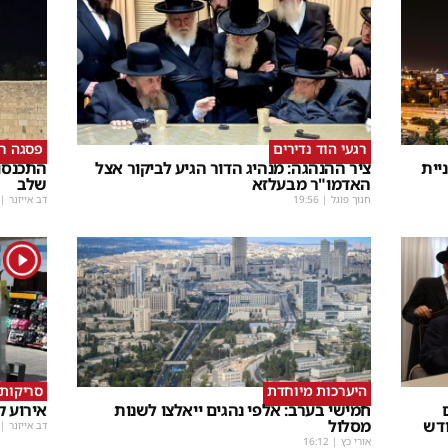
רגעי הוד נדירים
פסגה ר
יית
ציר ההנהגה: מנהיג הדור הגיע לביקור אצל
התכנסות
האדמו"ר מבעלזא
שלב
חנוך פוגל
|
19:56
דב אייזנר
|
1
היערכות מיוחדת
סריקות
חמישי בערב: אלפי נהגים ייאלצו לשנות
אירוע קשה ב
ודש
מסלול
דב אייזנר
|
אורי כץ
|
16:12