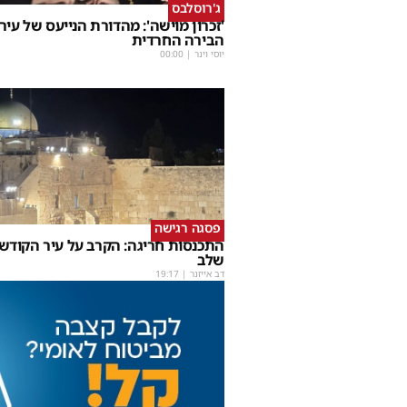
ג'רוסלבס
'זכרון מוישה': מהדורת הנייעס של עיר
הבירה החרדית
יוסי וינר
|
00:00
פסגה רגישה
התכנסות חריגה: הקרב על עיר הקודש
שלב
דב אייזנר
|
19:17