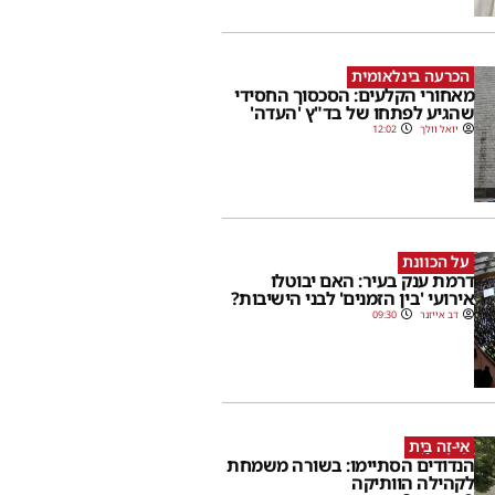
הכרעה בינלאומית
מאחורי הקלעים: הסכסוך החסידי
שהגיע לפתחו של בד"ץ 'העדה'
יואל וולך
12:02
על הכוונת
דרמת ענק בעיר: האם יבוטלו
אירועי 'בין הזמנים' לבני הישיבות?
דב אייזנר
09:30
אֵי-זֶה בַּיִת
הנדודים הסתיימו: בשורה משמחת
לקהילה הוותיקה