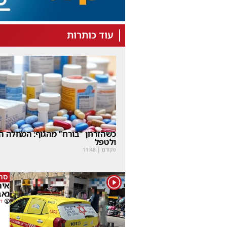
עוד כותרות
כשהזרחן "בורח" מהגוף: המחלה הנ
ולטפל
מקודם
|
11:48
סרי
1
נאב
דב