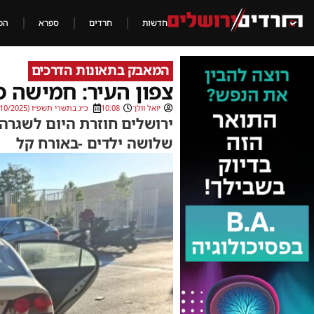
חדשות
חרדים
ספרא
הכ
המאבק בתאונות הדרכים
צפון העיר: חמישה פ
יואל וולך
10:08
כ״ג בתשרי תשפ״ו (15/10/2025)
ירושלים חוזרת היום לשגרה
שלושה ילדים -באורח קל