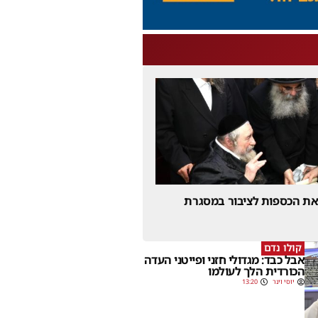
 את הכספות לציבור במסגרת
קולו נדם
אבל כבד: מגדולי חזני ופייטני העדה
הכורדית הלך לעולמו
יוסי וינר
13:20