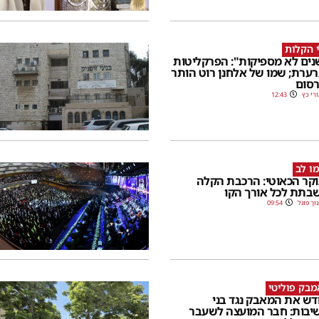
 הקלות
שנים לא מספיקות": הפרקליטות
ערת; שמו של אלחנן רוט הותר
סום
רי כץ
12:43
ו לב
קר הכאוטי: הרכבת הקלה
בתת לכל אורך הקו
וך פוגל
09:54
בק פוליטי
ש את המאבק נגד בני
יבות: חבר המועצה לשעבר