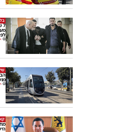
בלי
7 
מער
לפר
או
שימ
הבו
מוש
חנ
קאמ
מחד
היש