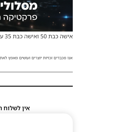
אישה כבת 50 ואישה כבת 35 עם שלושת ילדיה בגילאי 3-5 שנפצעו באורח קל.
אנו מכבדים זכויות יוצרים ועושים מאמץ לאתר
אין לשלוח ת