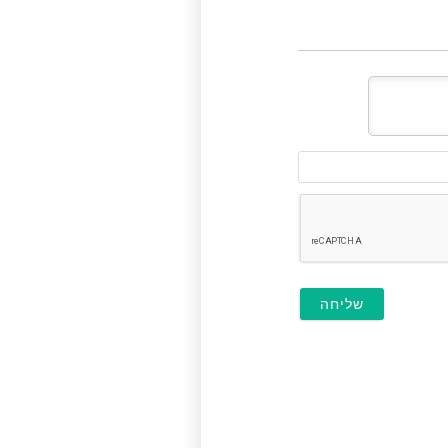
דוא"ל
(לא
חובה)