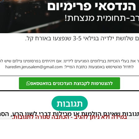
 את בעלי הזכויות בצילומים המגיעים לידינו. אם זיהיתים בפרסומינו צילום שיש לכ
לחדול מהשימוש באמצעות כתובת המייל: haredim.jerusalem@gmail.com
להצטרפות לקבוצת העדכונים בוואטסאפ
תגובות
גובות שאינם הולמות או מכילות דברי לשון הרע, הסת
במידה ולא ניתן להגיב - הכתבה סגורה לתגובות.