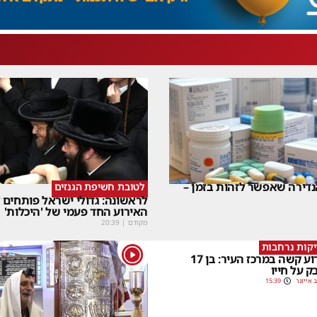
דירה שאפשר לזהות בזמן –
לטובת חשיפת הגנזים
לראשונה: גדולי ישראל פותחים
האירוע החד פעמי של 'היכלות'
מקודם
|
20:39
קות נרחבות
1
אירוע קשה במרכז העיר: בן 17
ק על חייו
 אייזנר
15:39