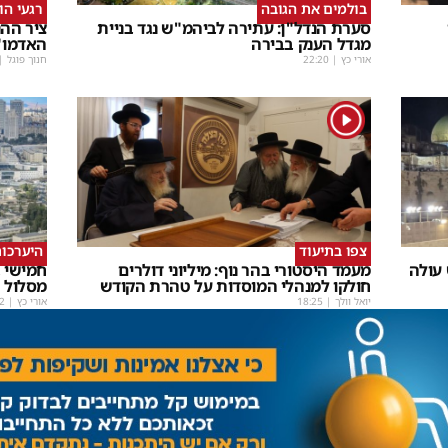
בולמים את הגובה
רגעי הו
סערת הנדל"ן: עתירה לביהמ"ש נגד בניית
ציר ההנ
מגדל הענק בבירה
האדמו"
אורי כץ
|
22:20
חנוך פוגל
|
1
צפו בתיעוד
היערכות
 עולה
מעמד היסטורי בהר נוף: מיליוני דולרים
חמישי ב
חולקו למנהלי המוסדות על טהרת הקודש
מסלול
יואל וולך
|
18:25
אורי כץ
|
2