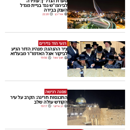
סערת הנדל"ן: עתירה
לביהמ"ש נגד בניית מגדל
הענק בבירה
אורי כץ
22:20
רגעי הוד נדירים
ציר ההנהגה: מנהיג הדור הגיע
לביקור אצל האדמו"ר מבעלזא
חנוך פוגל
19:56
פסגה רגישה
התכנסות חריגה: הקרב על עיר
הקודש עולה שלב
דב אייזנר
19:17