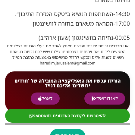
נחיתה בשארם
14:30-השתתפות הנשיא ב״טקס המזרח התיכון״.
17:00-המראה משארם בחזרה לוושינגטון
00:05-נחיתה בוושינגטון (שעון ארה״ב)
אנו מכבדים זכויות יוצרים ועושים מאמץ לאתר את בעלי הזכויות בצילומים
המגיעים לידינו. אם זיהיתים בפרסומינו צילום שיש לכם זכויות בו, אתם
רשאים לפנות אלינו ולבקש לחדול מהשימוש באמצעות כתובת המייל:
haredim.jerusalem@gmail.com
הורידו עכשיו את האפליקצייה המובילה של 'חרדים
ירושלים' אליכם לנייד
לאנדורואיד
לאפל
להצטרפות לקבוצת העדכונים בוואטסאפ