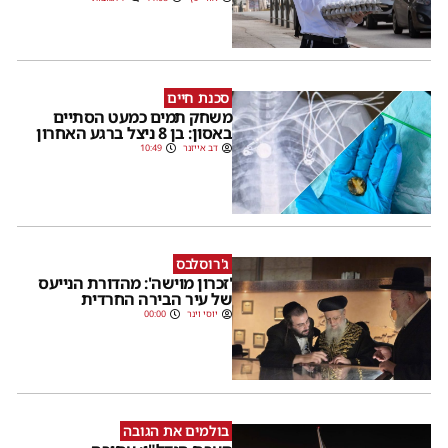
סכנת חיים
משחק תמים כמעט הסתיים
באסון: בן 8 ניצל ברגע האחרון
דב אייזנר
10:49
ג'רוסלבס
'זכרון מוישה': מהדורת הנייעס
של עיר הבירה החרדית
יוסי וינר
00:00
בולמים את הגובה