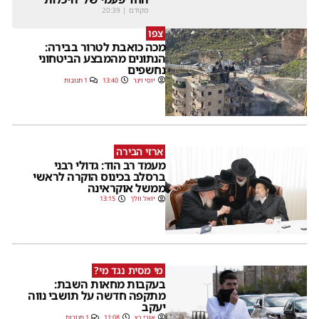
מקודם
|
20:39
צפו
מכה כואבת לטרור בבירה:
הנתונים מהמבצע הביטחוני
נחשפים
יוסי וינר
13:40
1 תגובות
ארזי הבירה
מעמד רב הוד: גדולי רבני
ברסלב בכינוס הוקרה לראשי
ממשל אוקראינה
יואל וולך
13:15
מי מסית נגד מי?
בעקבות מחאות השבת:
מתקפה חדשה על תושבי נווה
יעקב
אורי כץ
11:08
1 תגובות