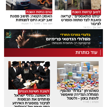
למען קדושת השבת
טרם כניסת השבת
"כולנו מתאספים": קריאה
האסון הקשה: תושב פסגת
כואבת לצד מתווה מפורט
זאב יובא היום למנוחות
לציבור
חנוך פוגל
|
13:49
| 1 תגובות
יואל וולך
|
14:13
עוד כותרות
כשהזרחן "בורח" מהגוף:
לטובת חשיפת הגנזים
המחלה הנדירה שאפשר
לראשונה: גדולי ישראל
לזהות בזמן – ולטפל
פותחים את הכספות
מקודם
|
11:48
לציבור במסגרת האירוע
החד פעמי של 'היכלות'