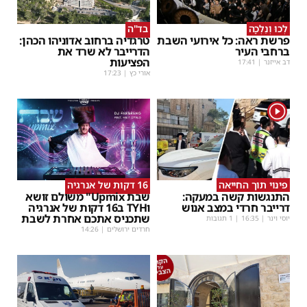
לְכוּ וְנֵלְכָה
בד"ה
פרשת ראה: כל אירועי השבת
טרגדיה ברחוב אדוניהו הכהן:
ברחבי העיר
הדרייבר לא שרד את
הפציעות
דב אייזנר
|
17:41
אורי כץ
|
17:23
1
פינוי תוך החייאה
16 דקות של אנרגיה
התנגשות קשה במעקה:
שבת Upmix" משולם זושא
דרייבר חרדי במצב אנוש
וTYH ב16 דקות של אנרגיה
שתכניס אתכם אחרת לשבת
יוסי וינר
|
16:35
| 1 תגובות
חרדים ירושלים
|
14:26