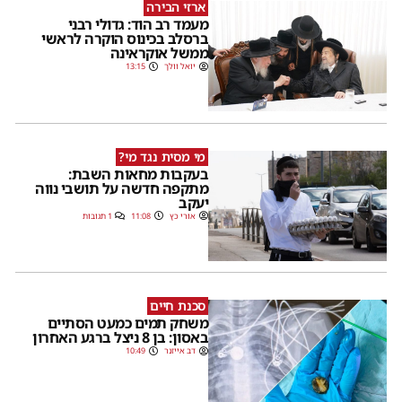
ארזי הבירה
מעמד רב הוד: גדולי רבני
ברסלב בכינוס הוקרה לראשי
ממשל אוקראינה
יואל וולך
13:15
מי מסית נגד מי?
בעקבות מחאות השבת:
מתקפה חדשה על תושבי נווה
יעקב
אורי כץ
11:08
1 תגובות
סכנת חיים
משחק תמים כמעט הסתיים
באסון: בן 8 ניצל ברגע האחרון
דב אייזנר
10:49