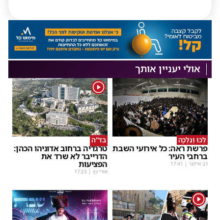
אולי יעניין אותך
1
לְכוּ וְנֵלְכָה
בד"ה
פרשת ראה: כל אירועי השבת
טרגדיה ברחוב אדוניהו הכהן:
ברחבי העיר
הדרייבר לא שרד את
הפציעות
דב אייזנר
|
17:41
אורי כץ
|
17:23
1