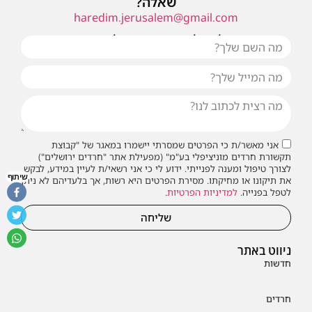
שאלה?
haredim.jerusalem@gmail.com
או שילחו אלינו פנייה ונחזור אליכם בהקדם
אני מאשר/ת כי הפרטים שמסרתי יישמרו במאגר של "קבוצת
תקשורת חרדים מוניציפלי בע"מ" (מפעילת אתר "חרדים ירושלים")
לצורך טיפול ומענה לפנייתי. ידוע לי כי אני רשאי/ת לעיין במידע, לבקש
שיתוף
את תיקונו או מחיקתו. מסירת הפרטים היא רשות, אך בלעדיהם לא ניתן
לטפל בפנייה.
למדיניות הפרטיות
.
שליחה
ניווט באתר
חדשות
חרדים