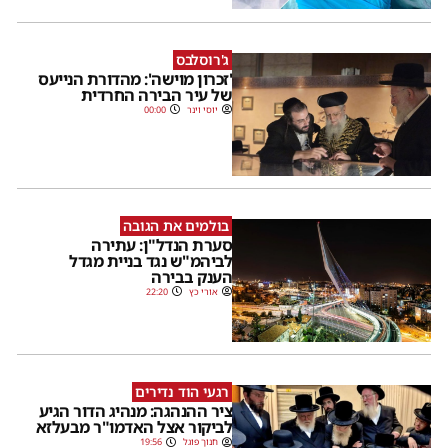
ג'רוסלבס
'זכרון מוישה': מהדורת הנייעס
של עיר הבירה החרדית
יוסי וינר
00:00
בולמים את הגובה
סערת הנדל"ן: עתירה
לביהמ"ש נגד בניית מגדל
הענק בבירה
אורי כץ
22:20
רגעי הוד נדירים
ציר ההנהגה: מנהיג הדור הגיע
לביקור אצל האדמו"ר מבעלזא
חנוך פוגל
19:56