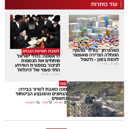
עוד כותרות
כשהזרחן "בורח" מהגוף:
לטובת חשיפת הגנזים
המחלה הנדירה שאפשר
לראשונה: גדולי ישראל
לזהות בזמן – ולטפל
פותחים את הכספות
מקודם
|
11:48
לציבור במסגרת האירוע
החד פעמי של 'היכלות'
מקודם
|
20:39
צפו
מכה כואבת לטרור בבירה:
הנתונים מהמבצע הביטחוני
נחשפים
יוסי וינר
13:40
1 תגובות