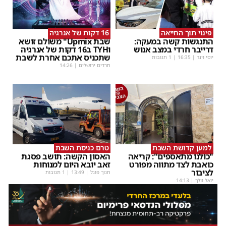
פינוי תוך החייאה
16 דקות של אנרגיה
התנגשות קשה במעקה:
שבת Upmix" משולם זושא
דרייבר חרדי במצב אנוש
וTYH ב16 דקות של אנרגיה
שתכניס אתכם אחרת לשבת
יוסי וינר
|
16:35
| 1 תגובות
חרדים ירושלים
|
14:26
למען קדושת השבת
טרם כניסת השבת
"כולנו מתאספים": קריאה
האסון הקשה: תושב פסגת
כואבת לצד מתווה מפורט
זאב יובא היום למנוחות
לציבור
חנוך פוגל
|
13:49
| 1 תגובות
יואל וולך
|
14:13