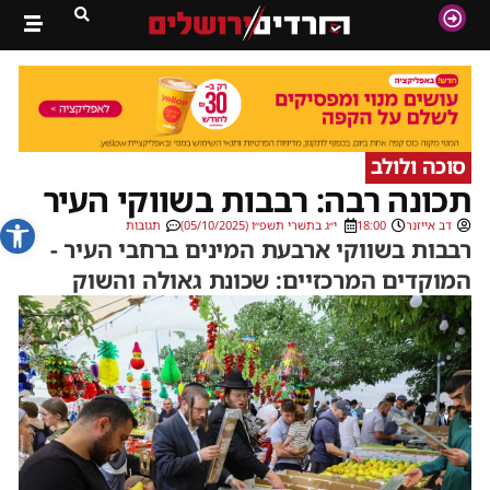
סוכה ולולב
תכונה רבה: רבבות בשווקי העיר
פתח סרג
דב אייזנר
18:00
י״ג בתשרי תשפ״ו (05/10/2025)
תגובות
רבבות בשווקי ארבעת המינים ברחבי העיר -
המוקדים המרכזיים: שכונת גאולה והשוק