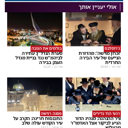
אולי יעניין אותך
ג'רוסלבס
בולמים את הגובה
'זכרון מוישה': מהדורת
סערת הנדל"ן: עתירה
הנייעס של עיר הבירה
לביהמ"ש נגד בניית מגדל
החרדית
הענק בבירה
יוסי וינר
|
00:00
אורי כץ
|
22:20
רגעי הוד נדירים
פסגה רגישה
ציר ההנהגה: מנהיג הדור
התכנסות חריגה: הקרב על
הגיע לביקור אצל האדמו"ר
עיר הקודש עולה שלב
מבעלזא
דב אייזנר
|
19:17