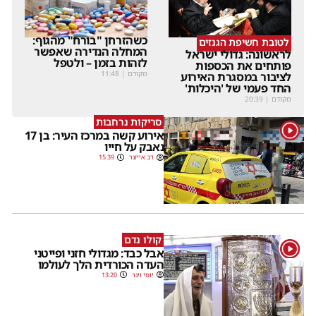
כשהזרחן "בורח" מהגוף:
לטובת חשיפת הגנזים
המחלה הנדירה שאפשר
לראשונה: גדולי ישראל
לזהות בזמן – ולטפל
פותחים את הכספות
מקודם
|
11:48
לציבור במסגרת האירוע
החד פעמי של 'היכלות'
מקודם
|
20:39
סריקות נרחבות
1
אירוע קשה במרכז העיר: בן 17
נאבק על חייו
דב אייזנר
15:39
קולו נדם
1
אבל כבד: מגדולי חזני ופייטני
העדה הכורדית הלך לעולמו
יוסי וינר
13:20