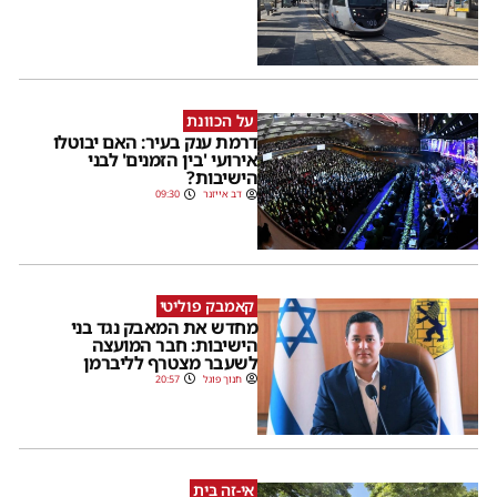
על הכוונת
דרמת ענק בעיר: האם יבוטלו
אירועי 'בין הזמנים' לבני
הישיבות?
דב אייזנר
09:30
קאמבק פוליטי
מחדש את המאבק נגד בני
הישיבות: חבר המועצה
לשעבר מצטרף לליברמן
חנוך פוגל
20:57
אֵי-זֶה בַּיִת