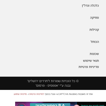
כלכלה ונדל"ן
מוזיקה
קהילות
הכותל
שכונות
תנאי שימוש
מדיניות פרטיות
© כל הזכויות שמורות ל'חרדים ירושלים'
נבנה ע"י 'אמפסיס - פרסום'
אתר זה מאובטח באמצעות reCAPTCHA וגוגל בכפוף
למדיניות פרטיות
ו-
מדיניות שימוש
.