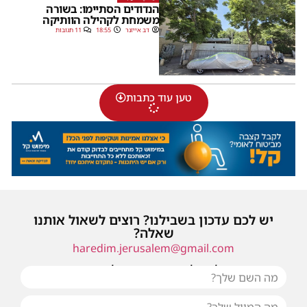
הנדודים הסתיימו: בשורה
משמחת לקהילה הוותיקה
דב אייזנר
18:55
11 תגובות
טען עוד כתבות
יש לכם עדכון בשבילנו? רוצים לשאול אותנו
שאלה?
haredim.jerusalem@gmail.com
או שילחו אלינו פנייה ונחזור אליכם בהקדם