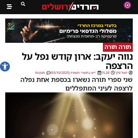
תורה תורה
נווה יעקב: ארון קודש נפל על
פתח סרג
הרצפה
יואל וולך
15:28
י״א בתשרי תשפ״ו (03/10/2025)
תגובות
שני ספרי תורה נשארו בכספת אחת נפלה
לרצפה לעיני המתפללים