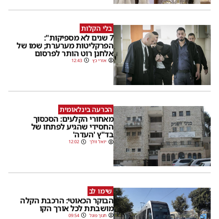
בלי הקלות
7 שנים לא מספיקות":
הפרקליטות מערערת; שמו של
אלחנן רוט הותר לפרסום
אורי כץ
12:43
הכרעה בינלאומית
מאחורי הקלעים: הסכסוך
החסידי שהגיע לפתחו של
בד"ץ 'העדה'
יואל וולך
12:02
שימו לב
הבוקר הכאוטי: הרכבת הקלה
מושבתת לכל אורך הקו
חנוך פוגל
09:54