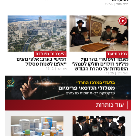
חנוך פוגל
|
19:56
1
צפו בתיעוד
היערכות מיוחדת
מעמד היסטורי בהר נוף:
חמישי בערב: אלפי נהגים
מיליוני דולרים חולקו למנהלי
ייאלצו לשנות מסלול
המוסדות על טהרת הקודש
אורי כץ
|
16:12
יואל וולך
|
18:25
עוד כותרות