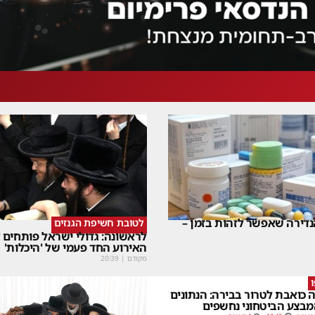
דירה שאפשר לזהות בזמן –
לטובת חשיפת הגנזים
לראשונה: גדולי ישראל פותחים
האירוע החד פעמי של 'היכלות'
מקודם
|
20:39
 כואבת לטרור בבירה: הנתונים
בצע הביטחוני נחשפים