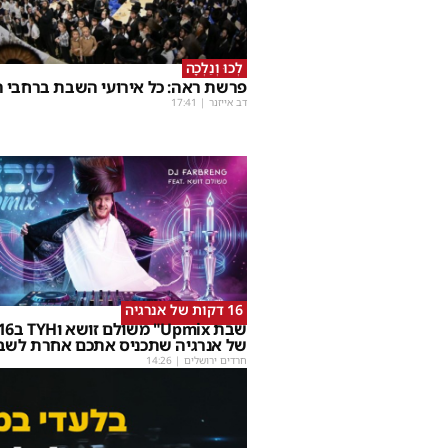
לְכוּ וְנֵלְכָה
פרשת ראה: כל אירועי השבת ברחבי ה
דב אייזנר
|
17:41
16 דקות של אנרגיה
של אנרגיה שתכניס אתכם אחרת לשב
חרדים ירושלים
|
14:26