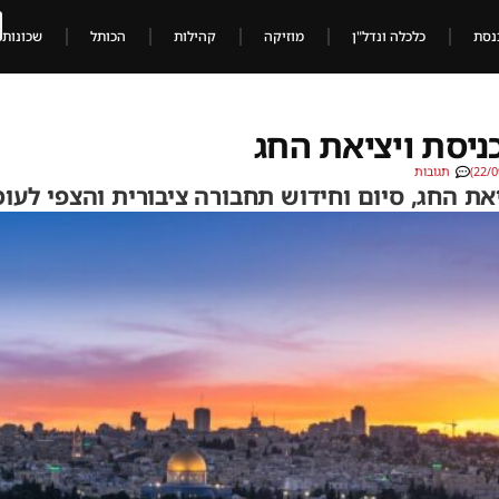
נסת
כלכלה ונדל"ן
מוזיקה
קהילות
הכותל
שכונות
ניסת ויציאת החג
תגובות
יאת החג, סיום וחידוש תחבורה ציבורית והצפי לעו