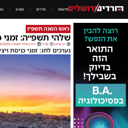
חדשות
חרדים
ספרא
הכ
ראש השנה תשפ״ו
שלהי תשפ״ה: זמני כ
דב אייזנר
11:00
כ״ט באלול תשפ״ה (22/09/2025)
נערכים לחג: זמני כניסת ויצ