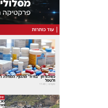
עוד כותרות
כשהזרחן "בורח" מהגוף: המחלה הנ
ולטפל
מקודם
|
11:48
צפו
מכה
מהמ