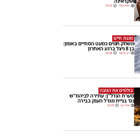
אוקראינה
יואל וולך
13:15
סכנת חיים
משחק תמים כמעט הסתיים באסון:
בן 8 ניצל ברגע האחרון
דב אייזנר
10:49
בולמים את הגובה
סערת הנדל"ן: עתירה לביהמ"ש
נגד בניית מגדל הענק בבירה
אורי כץ
22:20