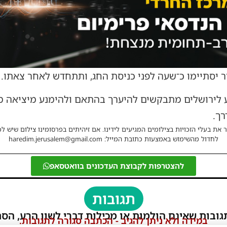
 יסתיימו כ־שעה לפני כניסת החג, ותתחדש לאחר צאתו.
ע לירושלים מתבקשים להיערך בהתאם ולהימנע מיציאה מא
ך.
 את בעלי הזכויות בצילומים המגיעים לידינו. אם זיהיתים בפרסומינו צילום שיש לכ
לחדול מהשימוש באמצעות כתובת המייל: haredim.jerusalem@gmail.com
להצטרפות לקבוצת העדכונים בוואטסאפ
תגובות
גובות שאינם הולמות או מכילות דברי לשון הרע, הסת
במידה ולא ניתן להגיב - הכתבה סגורה לתגובות.