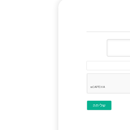
דוא"ל
(לא
חובה)