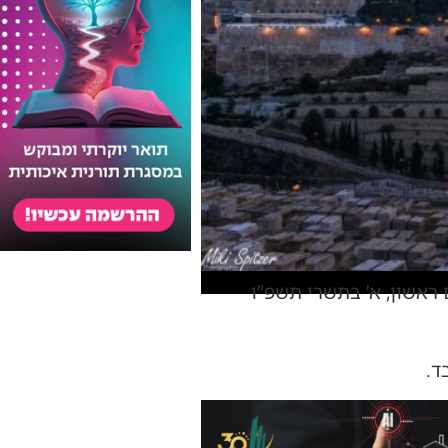
 ראשון, א’ בתשרי תשפ”ו