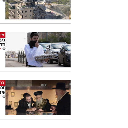
יו
מי 
בעק
חדש
או
ג'ר
'זכ
עיר
יו