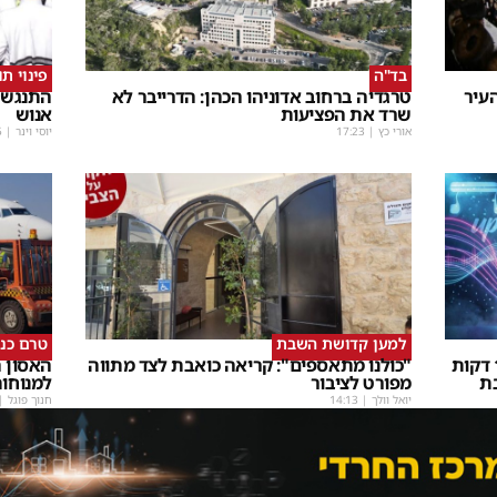
בד"ה
פינוי ת
עיר
טרגדיה ברחוב אדוניהו הכהן: הדרייבר לא
התנגשו
שרד את הפציעות
אנוש
אורי כץ
|
17:23
יוסי וינר
|
5
למען קדושת השבת
טרם כנ
שבת Upmix" משולם זושא וTYH ב16 דקות
"כולנו מתאספים": קריאה כואבת לצד מתווה
האסון ה
ת
מפורט לציבור
למנוחו
יואל וולך
|
14:13
חנוך פוגל
|