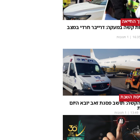
וך החייאה
ת קשה במעקה: דרייבר חרדי במצב
16:3
| 1 תגובות
יסת השבת
קשה: תושב פסגת זאב יובא היום
ת
13:49
| 1 תגובות