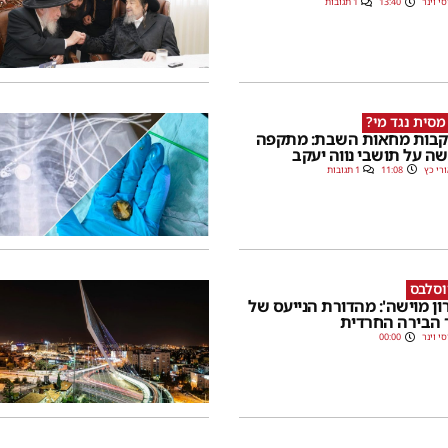
סי וינר
13:40
1 תגובות
מסית נגד מי?
בות מחאות השבת: מתקפה
ה על תושבי נווה יעקב
רי כץ
11:08
1 תגובות
וסלבס
רון מוישה': מהדורת הנייעס של
 הבירה החרדית
סי וינר
00:00