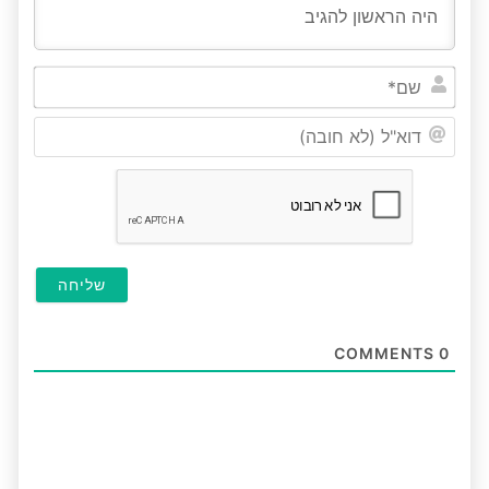
שם*
דוא"ל
(לא
חובה
COMMENTS
0