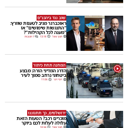
שוב נגד ביהכנ"ס
ראוכברגר מגיב לטענות שוורץ:
"התנגשות שימושים" או
"מענה לכל הקהילות"?
חנוך פוגל
13:18
1 תגובות
המחנה תחת כיתור
1
הדרג המדיני הורה: מבצע
ביטחוני נרחב סמוך לעיר
יוסי וינר
11:06
ירושלמים, כך תתגוננו
מוכרים רכב? הטעות הזאת
עלולה לעלות לכם ביוקר
חנוך פוגל
10:34