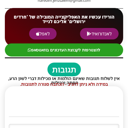
haredim.jerusalem@gmail.com
הורידו עכשיו את האפליקצייה המובילה של 'חרדים
ירושלים' אליכם לנייד
לאנדורואיד
לאפל
להצטרפות לקבוצת העדכונים בוואטסאפ
תגובות
אין לשלוח תגובות שאינם הולמות או מכילות דברי לשון הרע,
הסתה ורכילות.
במידה ולא ניתן להגיב - הכתבה סגורה לתגובות.