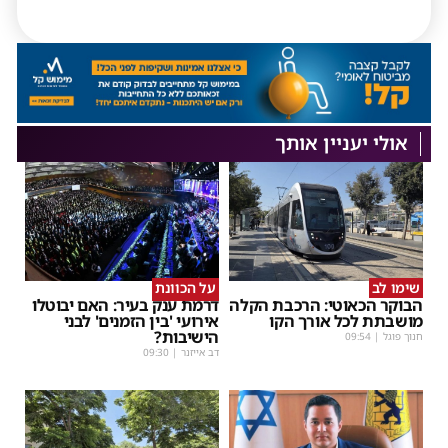
אולי יעניין אותך
שימו לב
על הכוונת
הבוקר הכאוטי: הרכבת הקלה
דרמת ענק בעיר: האם יבוטלו
מושבתת לכל אורך הקו
אירועי 'בין הזמנים' לבני
הישיבות?
חנוך פוגל
|
09:54
דב אייזנר
|
09:30