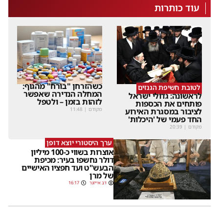
עוד כותרות
כשהזרחן "בורח" מהגוף:
לטובת חשיפת הגנזים
המחלה הנדירה שאפשר
לראשונה: גדולי ישראל
לזהות בזמן – ולטפל
פותחים את הכספות
מקודם
|
11:48
לציבור במסגרת האירוע
החד פעמי של 'היכלות'
מקודם
|
20:39
ערך היסטורי יוצא דופן
אוצרות בשווי כ-100 מיליון
דולר נחשפו בעיר: מכיפת
הבעש"ט ועד חפציו האישיים
של מרן
דב אייזנר
16:17