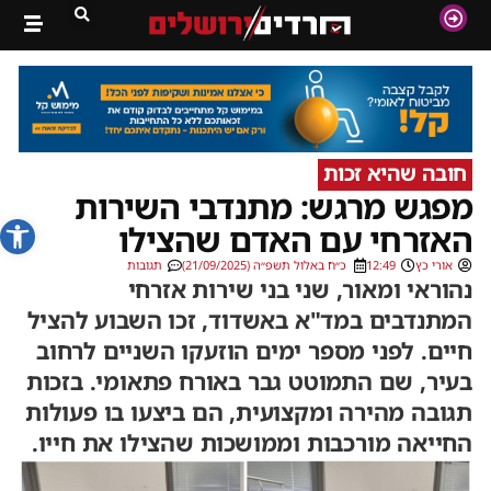
חובה שהיא זכות
מפגש מרגש: מתנדבי השירות
פתח סרג
האזרחי עם האדם שהצילו
אורי כץ
12:49
כ״ח באלול תשפ״ה (21/09/2025)
תגובות
נהוראי ומאור, שני בני שירות אזרחי
המתנדבים במד"א באשדוד, זכו השבוע להציל
חיים. לפני מספר ימים הוזעקו השניים לרחוב
בעיר, שם התמוטט גבר באורח פתאומי. בזכות
תגובה מהירה ומקצועית, הם ביצעו בו פעולות
החייאה מורכבות וממושכות שהצילו את חייו.