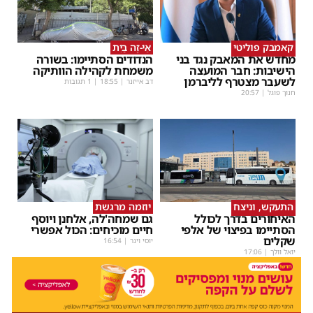
קאמבק פוליטי
אֵי-זֶה בַּיִת
מחדש את המאבק נגד בני
הנדודים הסתיימו: בשורה
הישיבות: חבר המועצה
משמחת לקהילה הוותיקה
לשעבר מצטרף לליברמן
דב אייזנר
|
18:55
| 1 תגובות
חנוך פוגל
|
20:57
התעקש, וניצח
יוזמה מרגשת
האיחורים בדרך לכולל
גם שמחה'לה, אלחנן ויוסף
הסתיימו בפיצוי של אלפי
חיים מוכיחים: הכול אפשרי
שקלים
יוסי וינר
|
16:54
יואל וולך
|
17:06