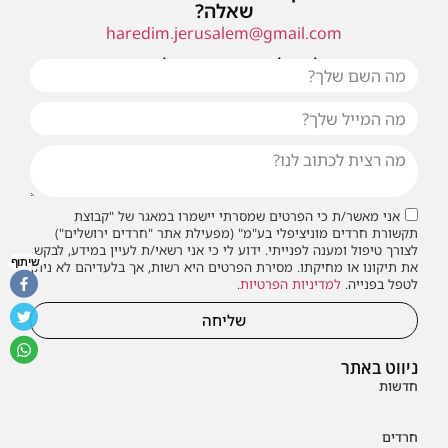
שאלה?
haredim.jerusalem@gmail.com
או שילחו אלינו פנייה ונחזור אליכם בהקדם
אני מאשר/ת כי הפרטים שמסרתי יישמרו במאגר של "קבוצת
תקשורת חרדים מוניציפלי בע"מ" (מפעילת אתר "חרדים ירושלים")
לצורך טיפול ומענה לפנייתי. ידוע לי כי אני רשאי/ת לעיין במידע, לבקש
שיתוף
את תיקונו או מחיקתו. מסירת הפרטים היא רשות, אך בלעדיהם לא ניתן
לטפל בפנייה.
למדיניות הפרטיות
.
שליחה
ניווט באתר
חדשות
חרדים