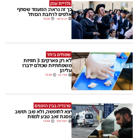
גלריית ענק
כך זה נראה: המעמד שסחף
אלפים לרחבת הכותל
דב אייזנר
16:05
שמחים ביחד
לא רק פארקים: 3 חוויות
משפחתיות שכולם ידברו
עליהן
אורי כץ
15:39
טרגדיה בבין הזמנים
יצא לחופשה, ולא שב: תושב
פסגת זאב טבע למוות
יואל וולך
13:44