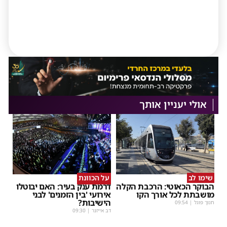
אולי יעניין אותך
שימו לב
על הכוונת
הבוקר הכאוטי: הרכבת הקלה
דרמת ענק בעיר: האם יבוטלו
מושבתת לכל אורך הקו
אירועי 'בין הזמנים' לבני
הישיבות?
חנוך פוגל
|
09:54
דב אייזנר
|
09:30