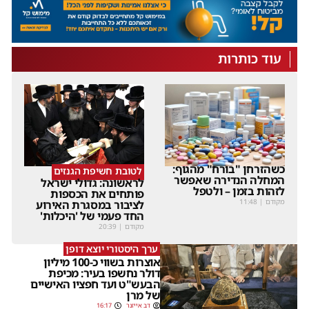
עוד כותרות
כשהזרחן "בורח" מהגוף:
לטובת חשיפת הגנזים
המחלה הנדירה שאפשר
לראשונה: גדולי ישראל
לזהות בזמן – ולטפל
פותחים את הכספות
מקודם
|
11:48
לציבור במסגרת האירוע
החד פעמי של 'היכלות'
מקודם
|
20:39
ערך היסטורי יוצא דופן
אוצרות בשווי כ-100 מיליון
דולר נחשפו בעיר: מכיפת
הבעש"ט ועד חפציו האישיים
של מרן
דב אייזנר
16:17