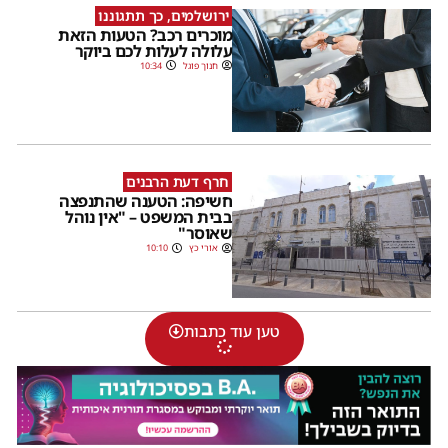
ירושלמים, כך תתגוננו
מוכרים רכב? הטעות הזאת
עלולה לעלות לכם ביוקר
חנוך פוגל
10:34
חרף דעת הרבנים
חשיפה: הטענה שהתנפצה
בבית המשפט – "אין נוהל
שאוסר"
אורי כץ
10:10
טען עוד כתבות