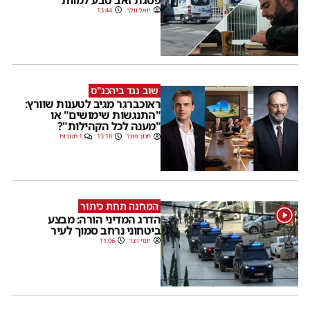
יואל וולך
13:44
שוב נגד ביהכנ"ס
ראוכברגר מגיב לטענות שוורץ:
"התנגשות שימושים" או
"מענה לכל הקהילות"?
חנוך פוגל
13:18
1 תגובות
המחנה תחת כיתור
1
הדרג המדיני הורה: מבצע
ביטחוני נרחב סמוך לעיר
יוסי וינר
11:06