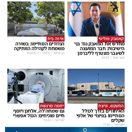
קאמבק פוליטי
אֵי-זֶה בַּיִת
מחדש את המאבק נגד בני
הנדודים הסתיימו: בשורה
הישיבות: חבר המועצה
משמחת לקהילה הוותיקה
לשעבר מצטרף לליברמן
דב אייזנר
|
18:55
| 1 תגובות
חנוך פוגל
|
20:57
התעקש, וניצח
יוזמה מרגשת
האיחורים בדרך לכולל
גם שמחה'לה, אלחנן ויוסף
הסתיימו בפיצוי של אלפי
חיים מוכיחים: הכול אפשרי
שקלים
יוסי וינר
|
16:54
יואל וולך
|
17:06