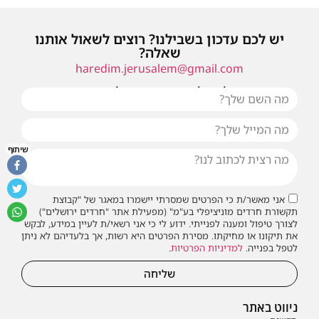
יש לכם עדכון בשבילנו? רוצים לשאול אותנו
שאלה?
haredim.jerusalem@gmail.com
או שילחו אלינו פנייה ונחזור אליכם בהקדם
שיתוף
אני מאשר/ת כי הפרטים שמסרתי יישמרו במאגר של "קבוצת
תקשורת חרדים מוניציפלי בע"מ" (מפעילת אתר "חרדים ירושלים")
לצורך טיפול ומענה לפנייתי. ידוע לי כי אני רשאי/ת לעיין במידע, לבקש
את תיקונו או מחיקתו. מסירת הפרטים היא רשות, אך בלעדיהם לא ניתן
לטפל בפנייה.
למדיניות הפרטיות
.
שליחה
ניווט באתר