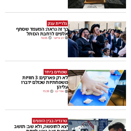
גלריית ענק
כך זה נראה: המעמד שסחף
אלפים לרחבת הכותל
דב אייזנר
16:05
שמחים ביחד
לא רק פארקים: 3 חוויות
משפחתיות שכולם ידברו
עליהן
אורי כץ
15:39
טרגדיה בבין הזמנים
יצא לחופשה, ולא שב: תושב
פסגת זאב טבע למוות