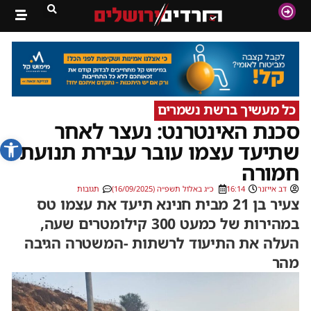
כל מעשיך ברשת נשמרים
סכנת האינטרנט: נעצר לאחר
פתח סרג
שתיעד עצמו עובר עבירת תנועת
חמורה
דב אייזנר
16:14
כ״ג באלול תשפ״ה (16/09/2025)
תגובות
צעיר בן 21 מבית חנינא תיעד את עצמו טס
במהירות של כמעט 300 קילומטרים שעה,
העלה את התיעוד לרשתות -המשטרה הגיבה
מהר