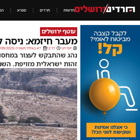
חדשות
חרדים
ספרא
הכ
עוטף ירושלים
מעבר חיזמא: ניסה 
יוסי וינר
12:11
י״א באלול תשפ״ה (04/09/2025)
נהג שהתבקש לעצור במחסום
זהות ישראלית מזויפת. השני