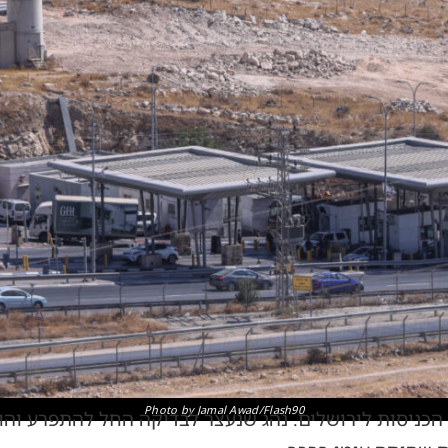
Photo by Jamal Awad/Flash90
 הכניסות לירושלים. נהג שנעצר לבדיקה החל להתפרע וה