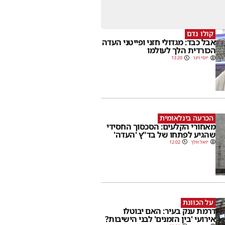
קולו נדם
אבל כבד: מגדולי חזני ופייטני העדה
הכורדית הלך לעולמו
יוסי וינר
13:20
הכרעה בינלאומית
מאחורי הקלעים: הסכסוך החסידי
שהגיע לפתחו של בד"ץ 'העדה'
יואל וולך
12:02
על הכוונת
דרמת ענק בעיר: האם יבוטלו
אירועי 'בין הזמנים' לבני הישיבות?