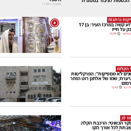
 הכספות לציבור במסגרת
מקודם
|
11:48
קות נרחבות
1
אירוע קשה במרכז העיר: בן 17
ק על חייו
 אייזנר
15:39
 הקלות
שנים לא מספיקות": הפרקליטות
ערת; שמו של אלחנן רוט הותר
סום
רי כץ
12:43
ו לב
קר הכאוטי: הרכבת הקלה
בתת לכל אורך הקו