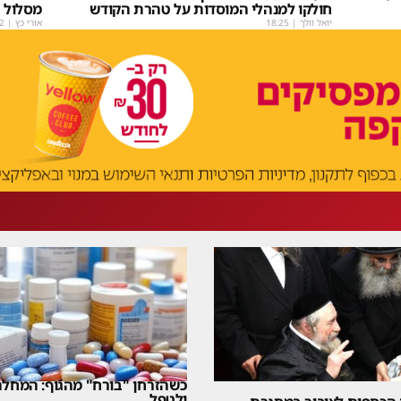
חולקו למנהלי המוסדות על טהרת הקודש
מסלול
יואל וולך
|
18:25
אורי כץ
|
2
כשהזרחן "בורח" מהגוף: המחלה
ולטפל