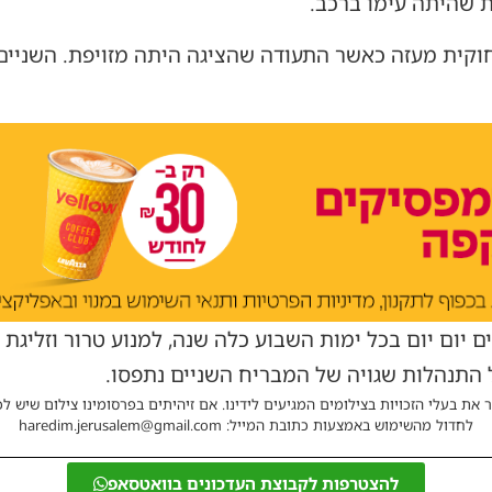
 שהיתה עימו ברכב.
וקית מעזה כאשר התעודה שהציגה היתה מזויפת. השניים 
ם יום יום בכל ימות השבוע כלה שנה, למנוע טרור וזליגת 
התנהלות שגויה של המבריח השניים נתפסו.
 את בעלי הזכויות בצילומים המגיעים לידינו. אם זיהיתים בפרסומינו צילום שיש לכ
לחדול מהשימוש באמצעות כתובת המייל: haredim.jerusalem@gmail.com
להצטרפות לקבוצת העדכונים בוואטסאפ