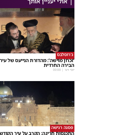
אולי יעניין אותך
ג'רוסלבס
'זכרון מוישה': מהדורת הנייעס של עיר
הבירה החרדית
יוסי וינר
|
00:00
פסגה רגישה
התכנסות חריגה: הקרב על עיר הקודש