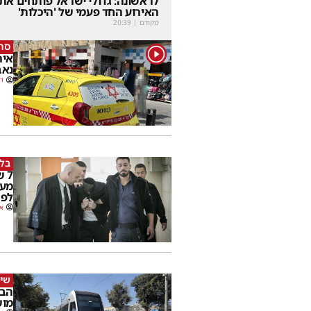
לראשונה: גדולי ישראל פותחים את
האירוע החד פעמי של 'היכלות'
מקודם
|
20:39
סרי
1
נאב
דב
בלי
7 
מער
לפר
או
שימ
הבו
מוש