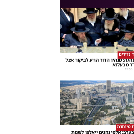
ד נדירים
הגה: מנהיג הדור הגיע לביקור אצל
ר מבעלזא
19:56
 מיוחדת
ערב: אלפי נהגים ייאלצו לשנות