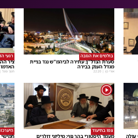
בולמים את הגובה
רגעי הו
סערת הנדל"ן: עתירה לביהמ"ש נגד בניית
ציר ההנ
מגדל הענק בבירה
האדמו"
אורי כץ
|
22:20
חנוך פוגל
|
1
צפו בתיעוד
היערכות
 עולה
מעמד היסטורי בהר נוף: מיליוני דולרים
חמישי ב