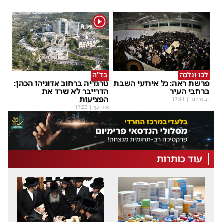
1
לְכוּ וְנֵלְכָה
בד"ה
פרשת ראה: כל אירועי השבת
טרגדיה ברחוב אדוניהו הכהן:
ברחבי העיר
הדרייבר לא שרד את
הפציעות
דב אייזנר
|
17:41
אורי כץ
|
17:23
עוד כותרות