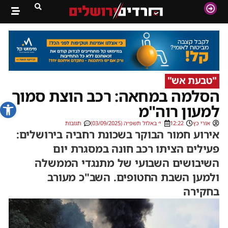
"טבעת אש"
הסלמה במחאה: רכב הוצת סמוך
פתח סרג
למעון רוה"מ
אורי כץ
12:22
י׳ באלול תשפ״ה (03/09/2025)
תגובות
אירוע חמור הבוקר בשכונת רחביה בירושלים:
פעילים הציתו רכב חונה במסגרת יום
השיבושים השבועי של מתנגדי הממשלה
ולמען השבת החטופים. השב"כ מעורב
בחקירה