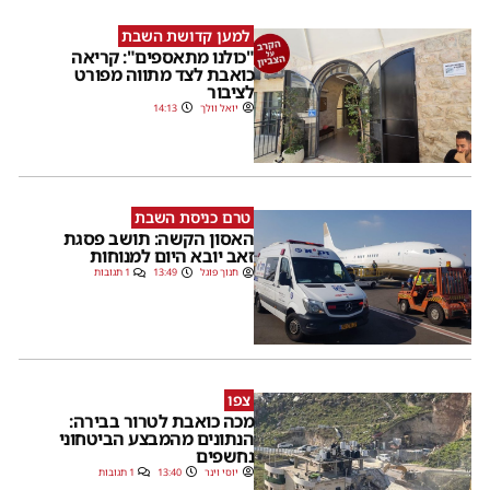
למען קדושת השבת
"כולנו מתאספים": קריאה
כואבת לצד מתווה מפורט
לציבור
יואל וולך
14:13
טרם כניסת השבת
האסון הקשה: תושב פסגת
זאב יובא היום למנוחות
חנוך פוגל
13:49
1 תגובות
צפו
מכה כואבת לטרור בבירה:
הנתונים מהמבצע הביטחוני
נחשפים
יוסי וינר
13:40
1 תגובות