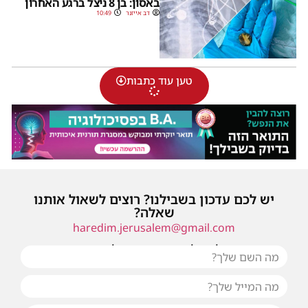
באסון: בן 8 ניצל ברגע האחרון
דב אייזנר
10:49
טען עוד כתבות
יש לכם עדכון בשבילנו? רוצים לשאול אותנו
שאלה?
haredim.jerusalem@gmail.com
או שילחו אלינו פנייה ונחזור אליכם בהקדם