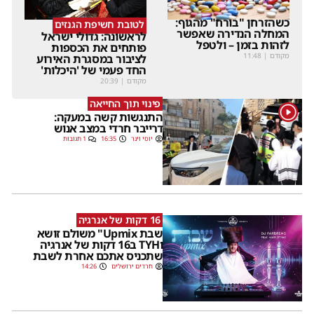
כשהזרחן "בורח" מהגוף:
לטובת חשיפת הגנזים
המחלה הנדירה שאפשר
לראשונה: גדולי ישראל
לזהות בזמן – ולטפל
פותחים את הכספות
מקודם
|
11:48
לציבור במסגרת האירוע
החד פעמי של 'היכלות'
מקודם
|
20:39
פינוי תוך החייאה
1
התנגשות קשה במעקה:
דרייבר חרדי במצב אנוש
יוסי וינר
16:35
1 תגובות
16 דקות של אנרגיה
שבת Upmix" משולם זושא
וTYH ב16 דקות של אנרגיה
שתכניס אתכם אחרת לשבת
חרדים ירושלים
14:26