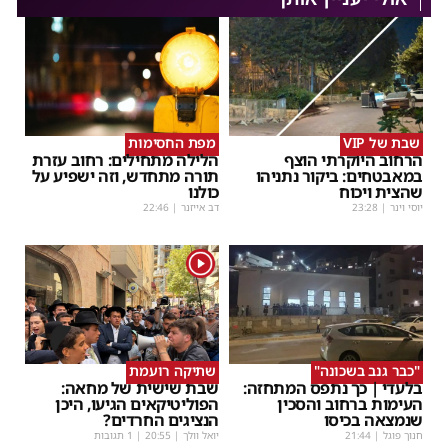
שבת של VIP
מפת החסימות
הרחוב היוקרתי הוצף
הלילה מתחילים: רחוב עזרת
במאבטחים: ביקור נתניהו
תורה מתחדש, וזה ישפיע על
שהצית ויכוח
כולנו
יוסי וינר
|
23:28
דב אייזנר
|
22:46
1
"כבר גנב בשכונה"
שתיקה רועמת
בלעדי | כך נתפס המתחזה:
שבת שישית של מחאה:
העימות ברחוב והסכין
הפוליטיקאים הגיעו, היכן
שנמצאה בכיסו
הנציגים החרדים?
חנוך פוגל
|
21:44
יואל וולך
|
20:55
| 1 תגובות