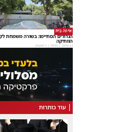
אֵי-זֶה בַּיִת
הנדודים הסתיימו: בשורה משמחת לק
הוותיקה
דב אייזנר
|
18:55
| 1 תגובות
עוד כותרות