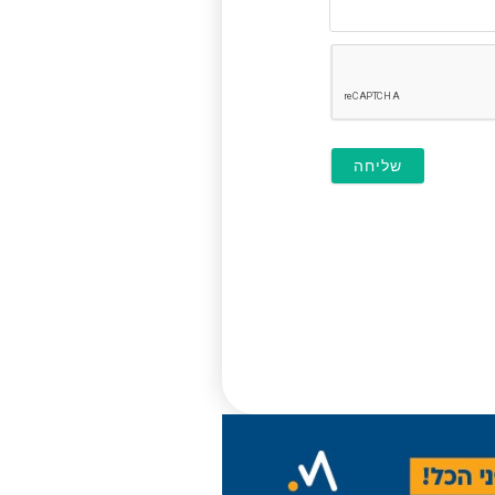
דוא"ל
(לא
חובה)