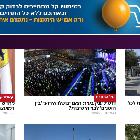
על הכוונת
קאמבק פ
 לכל
דרמת ענק בעיר: האם יבוטלו אירועי 'בין
מחדש א
הזמנים' לבני הישיבות?
המועצה
דב אייזנר
|
09:30
חנוך פוגל
|