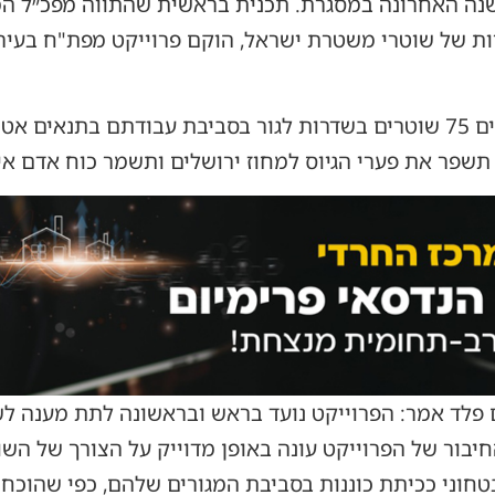
נה האחרונה במסגרת. תכנית בראשית שהתווה מפכ״ל המש
ות של שוטרי משטרת ישראל, הוקם פרוייקט מפת"ח בעיר
כחלק מהפרוייקט כבר היום נהנים 75 שוטרים בשדרות לגור בסביבת עבודתם
תשפר את פערי הגיוס למחוז ירושלים ותשמר כוח אדם איכ
לד אמר: הפרוייקט נועד בראש ובראשונה לתת מענה לש
חיבור של הפרוייקט עונה באופן מדוייק על הצורך של השו
י ככיתת כוננות בסביבת המגורים שלהם, כפי שהוכח באירועי ה-