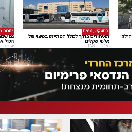
התעקש, וניצח
יוזמה 
הילה
האיחורים בדרך לכולל הסתיימו בפיצוי של
גם שמחה
אלפי שקלים
הכול א
יואל וולך
|
17:06
יוסי וינר
|
4