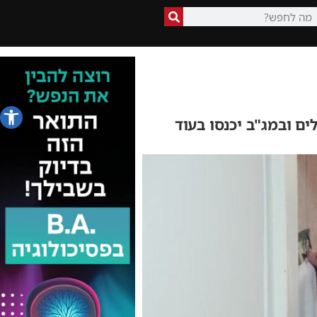
פתח סרג
ם ובמג"ב יכנסו בעוד