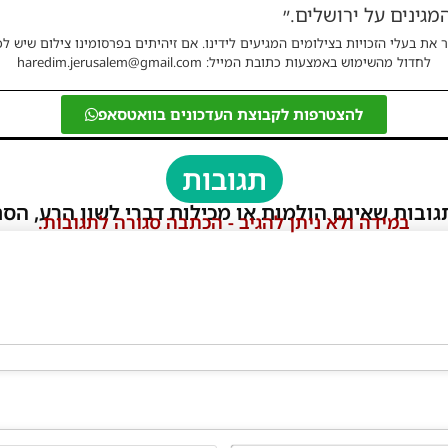
גינים על ירושלים.״
 את בעלי הזכויות בצילומים המגיעים לידינו. אם זיהיתים בפרסומינו צילום שיש לכ
לחדול מהשימוש באמצעות כתובת המייל: haredim.jerusalem@gmail.com
להצטרפות לקבוצת העדכונים בוואטסאפ
תגובות
גובות שאינם הולמות או מכילות דברי לשון הרע, הסת
במידה ולא ניתן להגיב - הכתבה סגורה לתגובות.