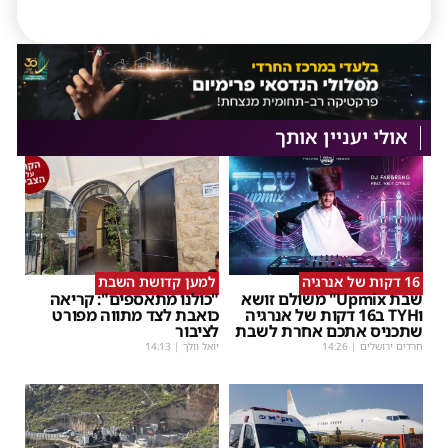
אולי יעניין אותך
16 דקות של אנרגיה
למען קדושת השבת
שבת Upmix" משולם זושא
"כולנו מתאספים": קריאה
וTYH ב16 דקות של אנרגיה
כואבת לצד מתווה מפורט
שתכניס אתכם אחרת לשבת
לציבור
חרדים ירושלים
|
14:26
יואל וולך
|
14:13