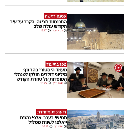
פסגה רגישה
התכנסות חריגה: הקרב על עיר
הקודש עולה שלב
דב אייזנר
19:17
צפו בתיעוד
1
מעמד היסטורי בהר נוף:
מיליוני דולרים חולקו למנהלי
המוסדות על טהרת הקודש
יואל וולך
18:25
היערכות מיוחדת
חמישי בערב: אלפי נהגים
ייאלצו לשנות מסלול
אורי כץ
16:12