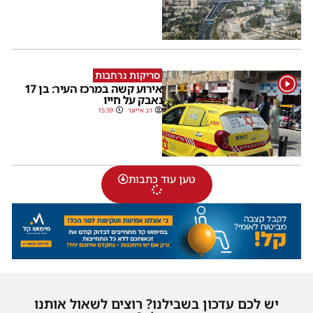
סריקות נרחבות
1
אירוע קשה במרכז העיר: בן 17
נאבק על חייו
דב אייזנר
15:39
טען עוד כתבות
יש לכם עדכון בשבילנו? רוצים לשאול אותנו