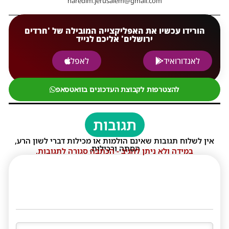
haredim.jerusalem@gmail.com
הורידו עכשיו את האפליקצייה המובילה של 'חרדים
ירושלים' אליכם לנייד
לאנדורואיד
לאפל
להצטרפות לקבוצת העדכונים בוואטסאפ
תגובות
אין לשלוח תגובות שאינם הולמות או מכילות דברי לשון הרע,
הסתה ורכילות.
במידה ולא ניתן להגיב - הכתבה סגורה לתגובות.