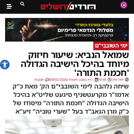
ימי השובבי"ם
שמואל הנביא: שיעור חיזוק
פתח סרג
מיוחד בהיכל הישיבה הגדולה
'חכמת התורה'
יואל וולך
18:48
כ״א בשבט תשפ״ו (08/02/2026)
תגובות
שיחה נלהבה לימי השובבי"ם הק' מאת כ"ק
אדמו"ר מקרעטשניף סיגעט שליט"א בהיכל
הישיבה הגדולה "חכמת התורה" מיסודו של
כ"ק מרן הגאב"ד בעל "שערי טוביה" זיע"א