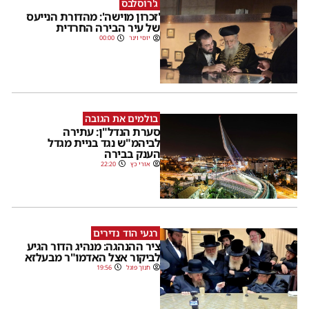
ג'רוסלבס
'זכרון מוישה': מהדורת הנייעס
של עיר הבירה החרדית
יוסי וינר
00:00
בולמים את הגובה
סערת הנדל"ן: עתירה
לביהמ"ש נגד בניית מגדל
הענק בבירה
אורי כץ
22:20
רגעי הוד נדירים
ציר ההנהגה: מנהיג הדור הגיע
לביקור אצל האדמו"ר מבעלזא
חנוך פוגל
19:56