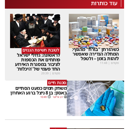
עוד כותרות
כשהזרחן "בורח" מהגוף:
לטובת חשיפת הגנזים
המחלה הנדירה שאפשר
לראשונה: גדולי ישראל
לזהות בזמן – ולטפל
פותחים את הכספות
מקודם
|
11:48
לציבור במסגרת האירוע
החד פעמי של 'היכלות'
מקודם
|
20:39
סכנת חיים
משחק תמים כמעט הסתיים
באסון: בן 8 ניצל ברגע האחרון
דב אייזנר
10:49