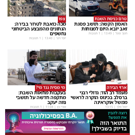
טרם כניסת השבת
צפו
האסון הקשה: תושב פסגת
מכה כואבת לטרור בבירה:
זאב יובא היום למנוחות
הנתונים מהמבצע הביטחוני
נחשפים
חנוך פוגל
|
13:49
| 1 תגובות
יוסי וינר
|
13:40
| 1 תגובות
ארזי הבירה
מי מסית נגד מי?
מעמד רב הוד: גדולי רבני
בעקבות מחאות השבת:
ברסלב בכינוס הוקרה לראשי
מתקפה חדשה על תושבי
ממשל אוקראינה
נווה יעקב
יואל וולך
|
13:15
אורי כץ
|
11:08
| 1 תגובות