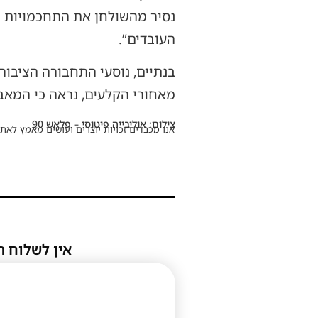
נסיר מהשולחן את התחכמויות ה
העובדים”.
בנתיים, נוסעי התחבורה הציבורי
מאחורי הקלעים, נראה כי המאב
צילום: אוליבייה פיטוסי – פלאש 90
אנו מכבדים זכויות יוצרים ועושים מאמץ לאתר
אין לשלוח ת