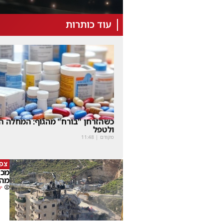
עוד כותרות
כשהזרחן "בורח" מהגוף: המחלה הנ
ולטפל
מקודם
|
11:48
צפו
מכה
מהמ
יו