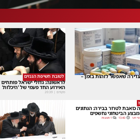
דירה שאפשר לזהות בזמן –
לטובת חשיפת הגנזים
לראשונה: גדולי ישראל פותחים
האירוע החד פעמי של 'היכלות'
מקודם
|
20:39
 כואבת לטרור בבירה: הנתונים
בצע הביטחוני נחשפים
סי וינר
13:40
1 תגובות