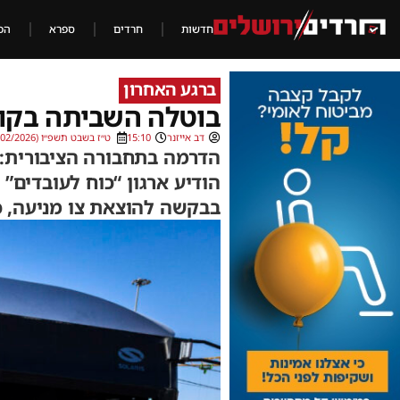
חדשות
חרדים
ספרא
הכ
ברגע האחרון
בוטלה השביתה בקווי
דב אייזנר
15:10
ט״ז בשבט תשפ״ו (03/02/2026)
הדרמה בתחבורה הציבורית: ש
הודיע ארגון “כוח לעובדים”
בבקשה להוצאת צו מניעה, כ