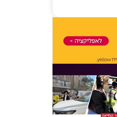
וך החייאה