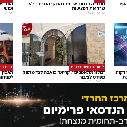
עיר
טרגדיה ברחוב אדוניהו הכהן: הדרייבר לא
התנגשו
שרד את הפציעות
אנוש
אורי כץ
|
17:23
יוסי וינר
|
5
למען קדושת השבת
טרם כנ
שבת Upmix" משולם זושא וTYH ב16 דקות
"כולנו מתאספים": קריאה כואבת לצד מתווה
האסון ה
ת
מפורט לציבור
למנוחו
יואל וולך
|
14:13
חנוך פוגל
|