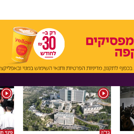
1
1
בד"ה
פינוי ת