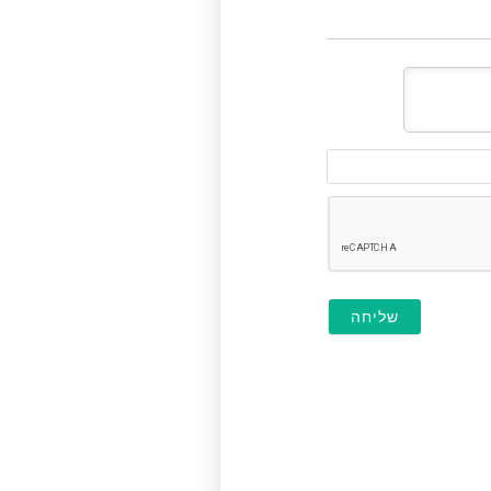
דוא"ל
(לא
חובה)