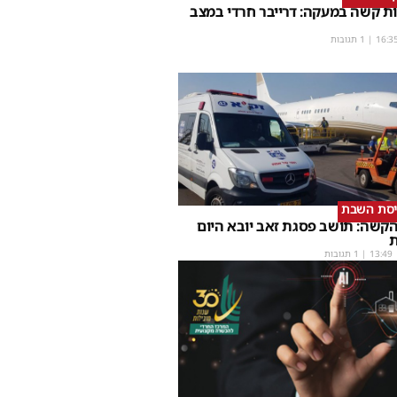
ת קשה במעקה: דרייבר חרדי במצב
16:3
| 1 תגובות
יסת השבת
קשה: תושב פסגת זאב יובא היום
ת
13:49
| 1 תגובות