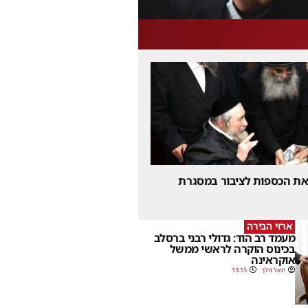
 את הכספות לציבור במסגרת
ארזי הבירה
מעמד רב הוד: גדולי רבני ברסלב
בכינוס הוקרה לראשי ממשל
אוקראינה
יואל וולך
13:15