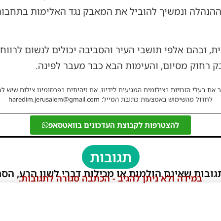
הנהלה ונמשיך להוביל את המאבק נגד האלימות בתחבורה 
ת, ובהם אלפי תושבי העיר והסביבה יכולים לנשום לרווחה
ק רחוק מסיום, והעימות הבא כבר מעבר לפינה.
 את בעלי הזכויות בצילומים המגיעים לידינו. אם זיהיתים בפרסומינו צילום שיש לכ
לחדול מהשימוש באמצעות כתובת המייל: haredim.jerusalem@gmail.com
להצטרפות לקבוצת העדכונים בוואטסאפ
תגובות
גובות שאינם הולמות או מכילות דברי לשון הרע, הסת
במידה ולא ניתן להגיב - הכתבה סגורה לתגובות.