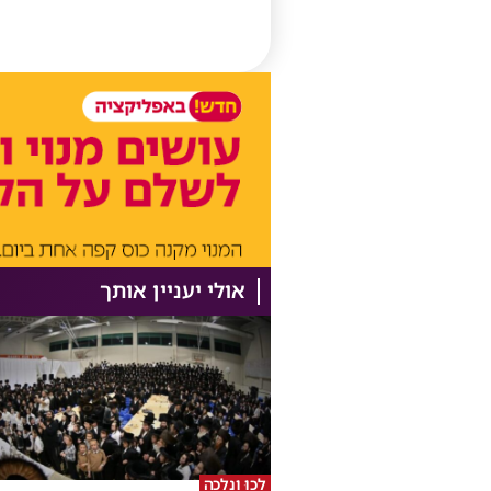
אולי יעניין אותך
לְכוּ וְנֵלְכָה