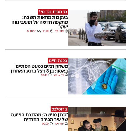
מי מסית נגד מי?
בעקבות מחאות השבת:
מתקפה חדשה על תושבי נווה
יעקב
אורי כץ
11:08
1 תגובות
סכנת חיים
משחק תמים כמעט הסתיים
באסון: בן 8 ניצל ברגע האחרון
דב אייזנר
10:49
ג'רוסלבס
'זכרון מוישה': מהדורת הנייעס
של עיר הבירה החרדית
יוסי וינר
00:00