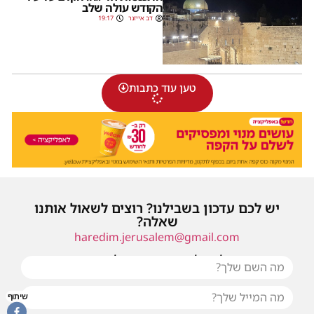
הקודש עולה שלב
דב אייזנר
19:17
טען עוד כתבות
יש לכם עדכון בשבילנו? רוצים לשאול אותנו
שאלה?
haredim.jerusalem@gmail.com
או שילחו אלינו פנייה ונחזור אליכם בהקדם
שיתוף