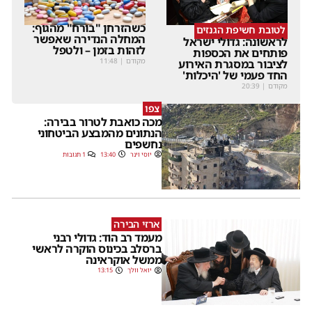
כשהזרחן "בורח" מהגוף:
לטובת חשיפת הגנזים
המחלה הנדירה שאפשר
לראשונה: גדולי ישראל
לזהות בזמן – ולטפל
פותחים את הכספות
מקודם
|
11:48
לציבור במסגרת האירוע
החד פעמי של 'היכלות'
מקודם
|
20:39
צפו
מכה כואבת לטרור בבירה:
הנתונים מהמבצע הביטחוני
נחשפים
יוסי וינר
13:40
1 תגובות
ארזי הבירה
מעמד רב הוד: גדולי רבני
ברסלב בכינוס הוקרה לראשי
ממשל אוקראינה
יואל וולך
13:15