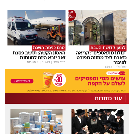
למען קדושת השבת
טרם כניסת השבת
"כולנו מתאספים": קריאה
האסון הקשה: תושב פסגת
כואבת לצד מתווה מפורט
זאב יובא היום למנוחות
לציבור
חנוך פוגל
|
13:49
| 1 תגובות
יואל וולך
|
14:13
עוד כותרות