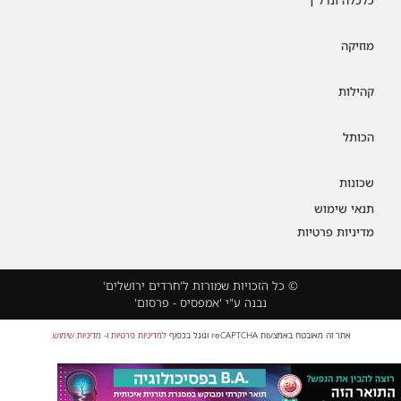
מוזיקה
קהילות
הכותל
שכונות
תנאי שימוש
מדיניות פרטיות
© כל הזכויות שמורות ל'חרדים ירושלים'
נבנה ע"י 'אמפסיס - פרסום'
אתר זה מאובטח באמצעות reCAPTCHA וגוגל בכפוף
למדיניות פרטיות
ו-
מדיניות שימוש
.