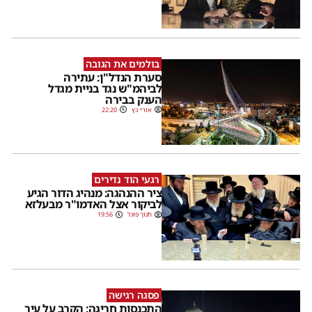
בולמים את הגובה
סערת הנדל"ן: עתירה
לביהמ"ש נגד בניית מגדל
הענק בבירה
אורי כץ
22:20
רגעי הוד נדירים
ציר ההנהגה: מנהיג הדור הגיע
לביקור אצל האדמו"ר מבעלזא
חנוך פוגל
19:56
פסגה רגישה
התכנסות חריגה: הקרב על עיר