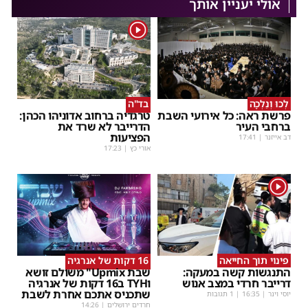
אולי יעניין אותך
1
לְכוּ וְנֵלְכָה
בד"ה
פרשת ראה: כל אירועי השבת
טרגדיה ברחוב אדוניהו הכהן:
ברחבי העיר
הדרייבר לא שרד את
הפציעות
דב אייזנר
|
17:41
אורי כץ
|
17:23
1
פינוי תוך החייאה
16 דקות של אנרגיה
התנגשות קשה במעקה:
שבת Upmix" משולם זושא
דרייבר חרדי במצב אנוש
וTYH ב16 דקות של אנרגיה
שתכניס אתכם אחרת לשבת
יוסי וינר
|
16:35
| 1 תגובות
חרדים ירושלים
|
14:26