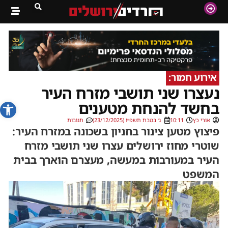
אירוע חמור:
נעצרו שני תושבי מזרח העיר
פתח סרג
בחשד להנחת מטענים
אורי כץ
10:11
ג׳ בטבת תשפ״ו (23/12/2025)
תגובות
פיצוץ מטען צינור בחניון בשכונה במזרח העיר:
שוטרי מחוז ירושלים עצרו שני תושבי מזרח
העיר במעורבות במעשה, מעצרם הוארך בבית
המשפט