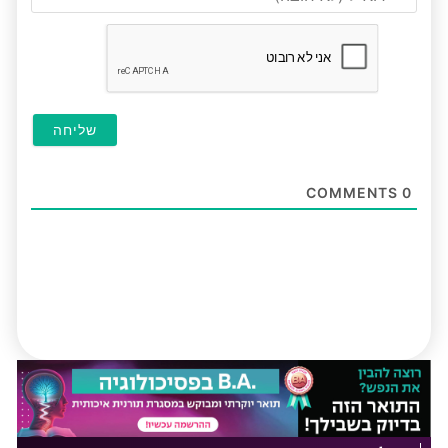
(לא
חובה
COMMENTS
0