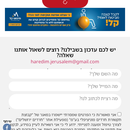
יש לכם עדכון בשבילנו? רוצים לשאול אותנו
שאלה?
haredim.jerusalem@gmail.com
או שילחו אלינו פנייה ונחזור אליכם בהקדם
אני מאשר/ת כי הפרטים שמסרתי יישמרו במאגר של "קבוצת
תקשורת חרדים מוניציפלי בע"מ" (מפעילת אתר "חרדים ירושלים")
שיתוף
לצורך טיפול ומענה לפנייתי. ידוע לי כי אני רשאי/ת לעיין במידע, לבקש
את תיקונו או מחיקתו. מסירת הפרטים היא רשות, אך בלעדיהם לא ניתן