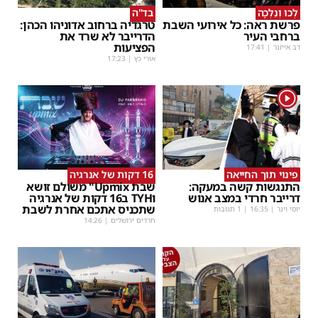
לְכוּ וְנֵלְכָה
בד"ה
פרשת ראה: כל אירועי השבת
טרגדיה ברחוב אדוניהו הכהן:
ברחבי העיר
הדרייבר לא שרד את
הפציעות
דב אייזנר
|
17:41
אורי כץ
|
17:23
1
פינוי תוך החייאה
16 דקות של אנרגיה
התנגשות קשה במעקה:
שבת Upmix" משולם זושא
דרייבר חרדי במצב אנוש
וTYH ב16 דקות של אנרגיה
שתכניס אתכם אחרת לשבת
יוסי וינר
|
16:35
| 1 תגובות
חרדים ירושלים
|
14:26