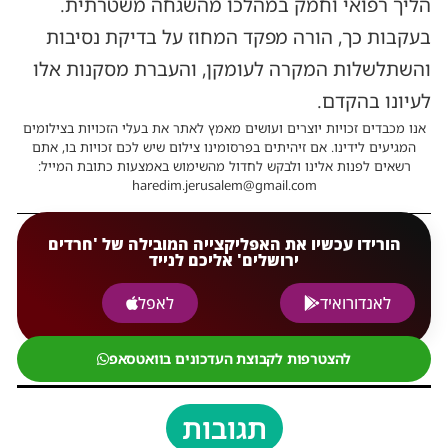
הליך רפואי וחמק במהלכו מהשגחה משטרתית.
בעקבות כך, הורה מפקד המחוז על בדיקת נסיבות
והשתלשלות המקרה לעומקן, והעברת מסקנות אלו
לעיונו בהקדם.
אנו מכבדים זכויות יוצרים ועושים מאמץ לאתר את בעלי הזכויות בצילומים
המגיעים לידינו. אם זיהיתים בפרסומינו צילום שיש לכם זכויות בו, אתם
רשאים לפנות אלינו ולבקש לחדול מהשימוש באמצעות כתובת המייל:
haredim.jerusalem@gmail.com
הורידו עכשיו את האפליקצייה המובילה של 'חרדים
ירושלים' אליכם לנייד
לאנדורואיד
לאפל
להצטרפות לקבוצת העדכונים בוואטסאפ
תגובות