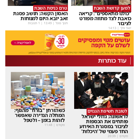
למען קדושת השבת
טרם כניסת השבת
"כולנו מתאספים": קריאה
האסון הקשה: תושב פסגת
כואבת לצד מתווה מפורט
זאב יובא היום למנוחות
לציבור
חנוך פוגל
|
13:49
| 1 תגובות
יואל וולך
|
14:13
עוד כותרות
כשהזרחן "בורח" מהגוף:
לטובת חשיפת הגנזים
המחלה הנדירה שאפשר
לראשונה: גדולי ישראל
לזהות בזמן – ולטפל
פותחים את הכספות
מקודם
|
11:48
לציבור במסגרת האירוע
החד פעמי של 'היכלות'
מקודם
|
20:39