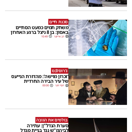
סכנת חיים
משחק תמים כמעט הסתיים
באסון: בן 8 ניצל ברגע האחרון
דב אייזנר
10:49
ג'רוסלבס
'זכרון מוישה': מהדורת הנייעס
של עיר הבירה החרדית
יוסי וינר
00:00
בולמים את הגובה
סערת הנדל"ן: עתירה
לביהמ"ש נגד בניית מגדל