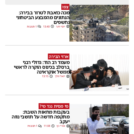
צפו
מכה כואבת לטרור בבירה:
הנתונים מהמבצע הביטחוני
נחשפים
יוסי וינר
13:40
1 תגובות
ארזי הבירה
מעמד רב הוד: גדולי רבני
ברסלב בכינוס הוקרה לראשי
ממשל אוקראינה
יואל וולך
13:15
מי מסית נגד מי?
בעקבות מחאות השבת:
מתקפה חדשה על תושבי נווה
יעקב
אורי כץ
11:08
1 תגובות