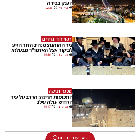
הענק בבירה
אורי כץ
22:20
רגעי הוד נדירים
ציר ההנהגה: מנהיג הדור הגיע
לביקור אצל האדמו"ר מבעלזא
חנוך פוגל
19:56
פסגה רגישה
התכנסות חריגה: הקרב על עיר
הקודש עולה שלב
דב אייזנר
19:17
טען עוד כתבות