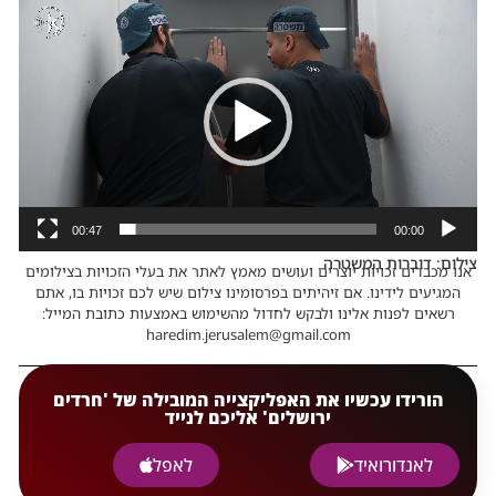
נגן
וידאו
00:47
00:00
צילום: דוברות המשטרה
אנו מכבדים זכויות יוצרים ועושים מאמץ לאתר את בעלי הזכויות בצילומים
המגיעים לידינו. אם זיהיתים בפרסומינו צילום שיש לכם זכויות בו, אתם
רשאים לפנות אלינו ולבקש לחדול מהשימוש באמצעות כתובת המייל:
haredim.jerusalem@gmail.com
הורידו עכשיו את האפליקצייה המובילה של 'חרדים
ירושלים' אליכם לנייד
לאנדורואיד
לאפל