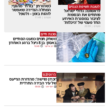
כשהזרחן "בורח" מהגוף:
לטובת חשיפת הגנזים
המחלה הנדירה שאפשר
לראשונה: גדולי ישראל
לזהות בזמן – ולטפל
פותחים את הכספות
מקודם
|
11:48
לציבור במסגרת האירוע
החד פעמי של 'היכלות'
מקודם
|
20:39
סכנת חיים
משחק תמים כמעט הסתיים
באסון: בן 8 ניצל ברגע האחרון
דב אייזנר
10:49
ג'רוסלבס
'זכרון מוישה': מהדורת הנייעס
של עיר הבירה החרדית
יוסי וינר
00:00