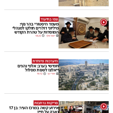
צפו בתיעוד
1
מעמד היסטורי בהר נוף:
מיליוני דולרים חולקו למנהלי
המוסדות על טהרת הקודש
יואל וולך
18:25
היערכות מיוחדת
חמישי בערב: אלפי נהגים
ייאלצו לשנות מסלול
אורי כץ
16:12
סריקות נרחבות
1
אירוע קשה במרכז העיר: בן 17
נאבק על חייו