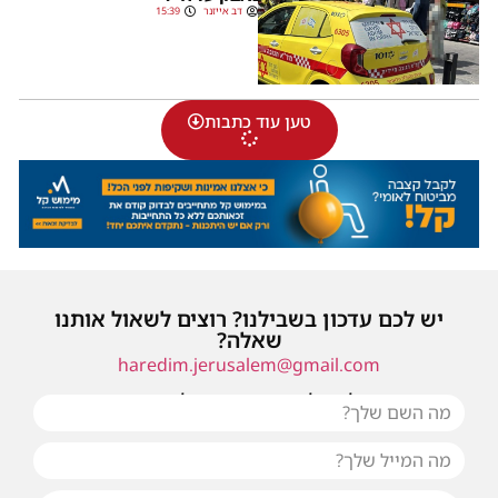
דב אייזנר
15:39
טען עוד כתבות
יש לכם עדכון בשבילנו? רוצים לשאול אותנו
שאלה?
haredim.jerusalem@gmail.com
או שילחו אלינו פנייה ונחזור אליכם בהקדם