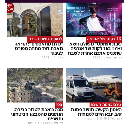
16 דקות של אנרגיה
למען קדושת השבת
שבת Upmix" משולם זושא
"כולנו מתאספים": קריאה
וTYH ב16 דקות של אנרגיה
כואבת לצד מתווה מפורט
שתכניס אתכם אחרת לשבת
לציבור
חרדים ירושלים
|
14:26
יואל וולך
|
14:13
טרם כניסת השבת
צפו
האסון הקשה: תושב פסגת
מכה כואבת לטרור בבירה:
זאב יובא היום למנוחות
הנתונים מהמבצע הביטחוני
נחשפים
חנוך פוגל
|
13:49
| 1 תגובות
יוסי וינר
|
13:40
| 1 תגובות