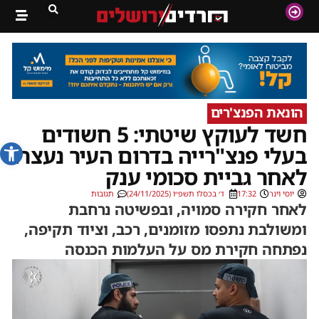
הונאת הפנצ'רים
חשד לעוקץ שיטתי: 5 חשודים
פתח סרג
בעלי פנצ"רייה בדרום העיר נעצרו
לאחר גביית סכומי ענק
יוסי וינר
17:32
ד׳ בכסלו תשפ״ו (24/11/2025)
תגובות
לאחר חקירה סמויה, ובפשיטה נרחבת
ומשולבת נתפסו מזומנים, רכב, וציוד תקיפה,
נפתחה חקירת מס על העלמות הכנסה