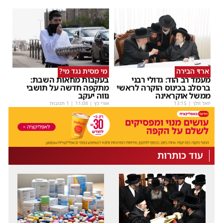
ארזי הבירה
מי מסית נגד מי?
מעמד רב הוד: גדולי רבני
בעקבות מחאות השבת:
ברסלב בכינוס הוקרה לראשי
מתקפה חדשה על תושבי
ממשל אוקראינה
נווה יעקב
יואל וולך
|
13:15
אורי כץ
|
11:08
| 1 תגובות
עוד כותרות