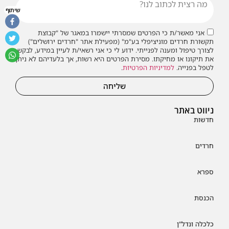
שיתוף
אני מאשר/ת כי הפרטים שמסרתי יישמרו במאגר של "קבוצת
תקשורת חרדים מוניציפלי בע"מ" (מפעילת אתר "חרדים ירושלים")
לצורך טיפול ומענה לפנייתי. ידוע לי כי אני רשאי/ת לעיין במידע, לבקש
את תיקונו או מחיקתו. מסירת הפרטים היא רשות, אך בלעדיהם לא ניתן
לטפל בפנייה.
למדיניות הפרטיות
.
שליחה
ניווט באתר
חדשות
חרדים
ספרא
הכנסת
כלכלה ונדל"ן