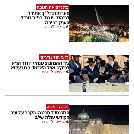
בולמים את הגובה
סערת הנדל"ן: עתירה
לביהמ"ש נגד בניית מגדל
הענק בבירה
אורי כץ
22:20
רגעי הוד נדירים
ציר ההנהגה: מנהיג הדור הגיע
לביקור אצל האדמו"ר מבעלזא
חנוך פוגל
19:56
פסגה רגישה
התכנסות חריגה: הקרב על עיר
הקודש עולה שלב
דב אייזנר
19:17