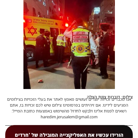
צילום: דוברות צוות הצלה
אנו מכבדים זכויות יוצרים ועושים מאמץ לאתר את בעלי הזכויות בצילומים
המגיעים לידינו. אם זיהיתים בפרסומינו צילום שיש לכם זכויות בו, אתם
רשאים לפנות אלינו ולבקש לחדול מהשימוש באמצעות כתובת המייל:
haredim.jerusalem@gmail.com
הורידו עכשיו את האפליקצייה המובילה של 'חרדים