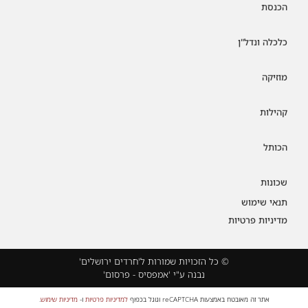
הכנסת
כלכלה ונדל"ן
מוזיקה
קהילות
הכותל
שכונות
תנאי שימוש
מדיניות פרטיות
© כל הזכויות שמורות ל'חרדים ירושלים'
נבנה ע"י 'אמפסיס - פרסום'
אתר זה מאובטח באמצעות reCAPTCHA וגוגל בכפוף
למדיניות פרטיות
ו-
מדיניות שימוש
.