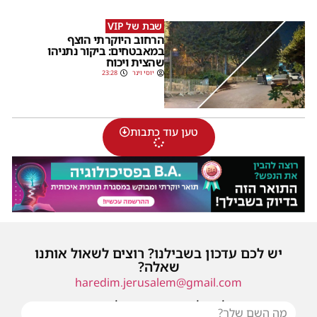
שבת של VIP
הרחוב היוקרתי הוצף
במאבטחים: ביקור נתניהו
שהצית ויכוח
יוסי וינר
23:28
טען עוד כתבות
יש לכם עדכון בשבילנו? רוצים לשאול אותנו
שאלה?
haredim.jerusalem@gmail.com
או שילחו אלינו פנייה ונחזור אליכם בהקדם