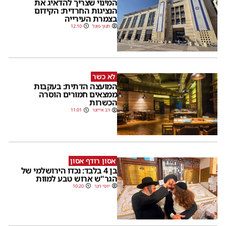
המינוי שצריך להדאיג את
הנציגות החרדית: הקידום
בצמרת העירייה
חנוך פוגל
12:10
לא כשר
המועצה הדתית: בעקבות
ממצאים חמורים הוסרה
הכשרות
דב אייזנר
11:01
אסון רודף אסון
בן 4 בלבד: נכדו הירושלמי של
הגר"ש ארוש טבע למוות
יוסי וינר
10:20