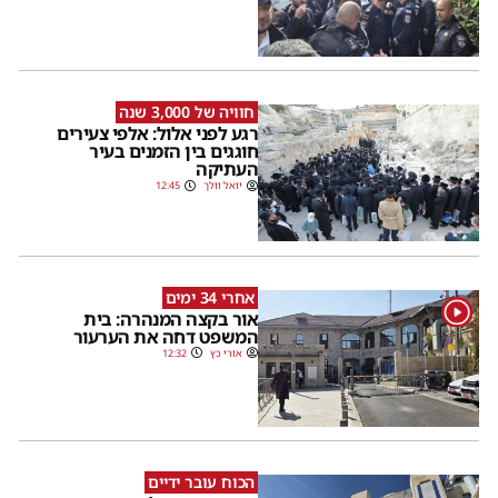
חוויה של 3,000 שנה
רגע לפני אלול: אלפי צעירים
חוגגים בין הזמנים בעיר
העתיקה
יואל וולך
12:45
אחרי 34 ימים
1
אור בקצה המנהרה: בית
המשפט דחה את הערעור
אורי כץ
12:32
הכוח עובר ידיים