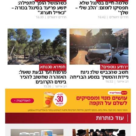
שלמה חיים בסינגל שלא
כשהמשל הופך לתפילה:
תפסיקו לזמזם: 'הלב שלי –
יושע פריעד בסינגל בכורה –
שלך'
"כאייל תערוג"
חרדים ירושלים
|
16:42
חרדים ירושלים
|
16:39
ירתיע נוספים?
חמירא סכנתא
חשב שהכביש שלו: ניגח
מרמות ועד גבעת שאול:
ניידת והמשיך במסע הבריחה
האזהרה שחשוב להכיר
בימים הקרובים
דב אייזנר
|
16:32
דב אייזנר
|
15:36
עוד כותרות