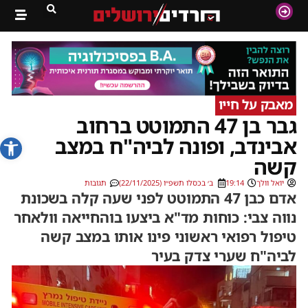
מאבק על חייו
גבר בן 47 התמוטט ברחוב
פתח סרג
אבינדב, ופונה לביה"ח במצב
קשה
יואל וולך
19:14
ב׳ בכסלו תשפ״ו (22/11/2025)
תגובות
אדם כבן 47 התמוטט לפני שעה קלה בשכונת
נווה צבי: כוחות מד"א ביצעו בוהחייאה וולאחר
טיפול רפואי ראשוני פינו אותו במצב קשה
לביה"ח שערי צדק בעיר