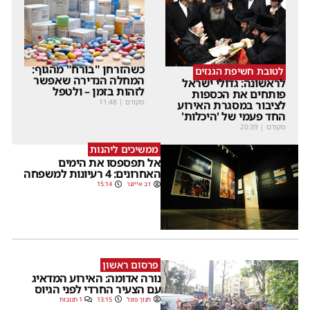
כשהזרחן "בורח" מהגוף:
לטובת חשיפת הגנזים
המחלה הנדירה שאפשר
לראשונה: גדולי ישראל
לזהות בזמן – ולטפל
פותחים את הכספות
מקודם
|
11:48
לציבור במסגרת האירוע
החד פעמי של 'היכלות'
מקודם
|
20:39
ממשיכים ליהנות
אל תפספסו את הימים
האחרונים: 4 רעיונות למשפחה
דב אייזנר
15:14
פרסום ראשון
נורה אדומה: האירוע המדאיג
עם הצעיר החרדי לפני הגיוס
חנוך פוגל
13:15
1 תגובות