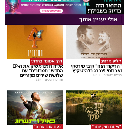
אולי יעניין אותך
קליפ מרהיב
דֶּרֶךְ אֱמוּנָה בָחָרְתִּי
"הריקוד הזה" קובי מירסקי
אליה רומנו משיק את ה-EP
ואברומי וינברג בלהיט קיץ
החדש "תמרורים" עם
שלושה שירים מקוריים
חרדים ירושלים
|
16:57
חרדים ירושלים
|
16:54
''אקום חזק יותר''
''נעם אונז ארום''