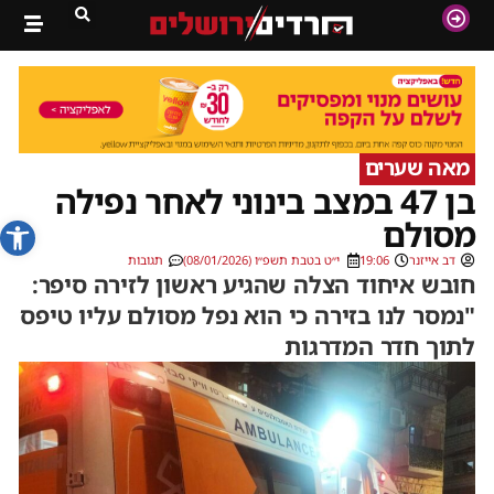
מאה שערים
בן 47 במצב בינוני לאחר נפילה
פתח סרג
מסולם
דב אייזנר
19:06
י״ט בטבת תשפ״ו (08/01/2026)
תגובות
חובש איחוד הצלה שהגיע ראשון לזירה סיפר:
"נמסר לנו בזירה כי הוא נפל מסולם עליו טיפס
לתוך חדר המדרגות