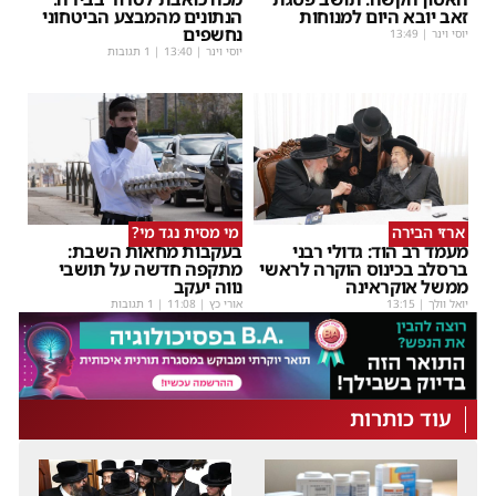
זאב יובא היום למנוחות
הנתונים מהמבצע הביטחוני
נחשפים
יוסי וינר
|
13:49
יוסי וינר
|
13:40
| 1 תגובות
ארזי הבירה
מי מסית נגד מי?
מעמד רב הוד: גדולי רבני
בעקבות מחאות השבת:
ברסלב בכינוס הוקרה לראשי
מתקפה חדשה על תושבי
ממשל אוקראינה
נווה יעקב
יואל וולך
|
13:15
אורי כץ
|
11:08
| 1 תגובות
עוד כותרות