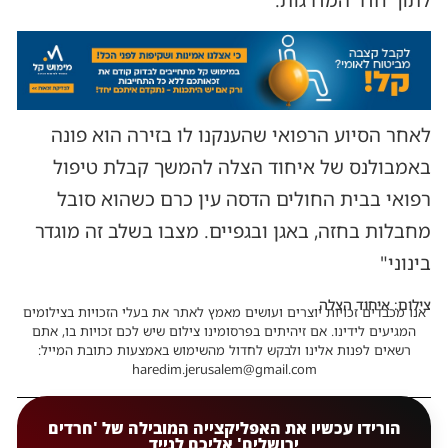
לתוך חדר המדרגות.
לאחר הסיוע הרפואי שהענקנו לו בזירה הוא פונה
באמבולנס של איחוד הצלה להמשך קבלת טיפול
רפואי בבית החולים הדסה עין כרם כשהוא סובל
מחבלות בחזה, באגן ובגפיים. מצבו בשלב זה מוגדר
בינוני"
צילום: איחוד הצלה
אנו מכבדים זכויות יוצרים ועושים מאמץ לאתר את בעלי הזכויות בצילומים
המגיעים לידינו. אם זיהיתים בפרסומינו צילום שיש לכם זכויות בו, אתם
רשאים לפנות אלינו ולבקש לחדול מהשימוש באמצעות כתובת המייל:
haredim.jerusalem@gmail.com
הורידו עכשיו את האפליקצייה המובילה של 'חרדים
ירושלים' אליכם לנייד