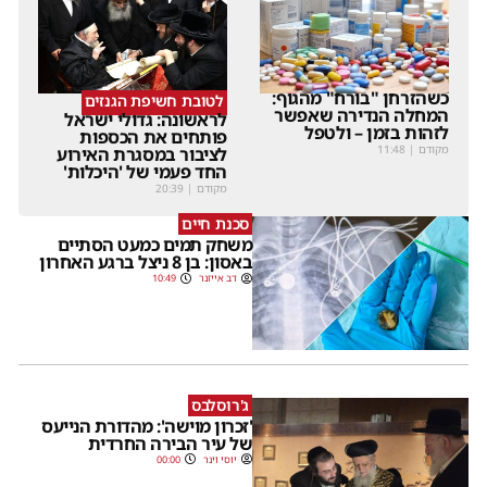
כשהזרחן "בורח" מהגוף:
לטובת חשיפת הגנזים
המחלה הנדירה שאפשר
לראשונה: גדולי ישראל
לזהות בזמן – ולטפל
פותחים את הכספות
מקודם
|
11:48
לציבור במסגרת האירוע
החד פעמי של 'היכלות'
מקודם
|
20:39
סכנת חיים
משחק תמים כמעט הסתיים
באסון: בן 8 ניצל ברגע האחרון
דב אייזנר
10:49
ג'רוסלבס
'זכרון מוישה': מהדורת הנייעס
של עיר הבירה החרדית
יוסי וינר
00:00