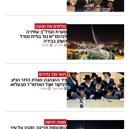
בולמים את הגובה
סערת הנדל"ן: עתירה
לביהמ"ש נגד בניית מגדל
הענק בבירה
אורי כץ
22:20
רגעי הוד נדירים
ציר ההנהגה: מנהיג הדור הגיע
לביקור אצל האדמו"ר מבעלזא
חנוך פוגל
19:56
פסגה רגישה
התכנסות חריגה: הקרב על עיר