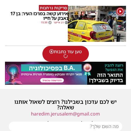
סריקות נרחבות
1
אירוע קשה במרכז העיר: בן 17
נאבק על חייו
דב אייזנר
15:39
טען עוד כתבות
יש לכם עדכון בשבילנו? רוצים לשאול אותנו
שאלה?
haredim.jerusalem@gmail.com
או שילחו אלינו פנייה ונחזור אליכם בהקדם