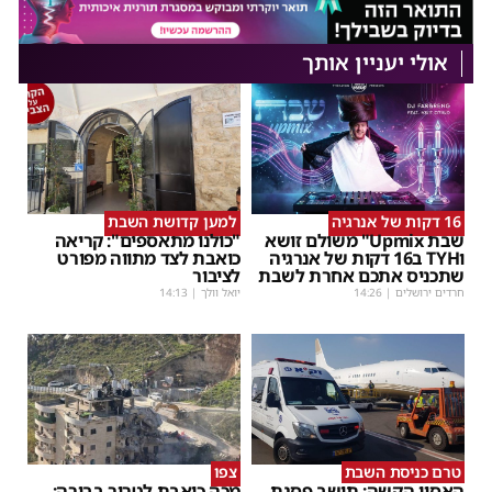
אולי יעניין אותך
16 דקות של אנרגיה
למען קדושת השבת
שבת Upmix" משולם זושא
"כולנו מתאספים": קריאה
וTYH ב16 דקות של אנרגיה
כואבת לצד מתווה מפורט
שתכניס אתכם אחרת לשבת
לציבור
חרדים ירושלים
|
14:26
יואל וולך
|
14:13
טרם כניסת השבת
צפו
האסון הקשה: תושב פסגת
מכה כואבת לטרור בבירה: