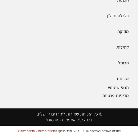
כלכלה ונדל"ן
מוזיקה
קהילות
הכותל
שכונות
תנאי שימוש
מדיניות פרטיות
© כל הזכויות שמורות ל'חרדים ירושלים'
נבנה ע"י 'אמפסיס - פרסום'
אתר זה מאובטח באמצעות reCAPTCHA וגוגל בכפוף
למדיניות פרטיות
ו-
מדיניות שימוש
.