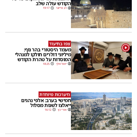
הקודש עולה שלב
דב אייזנר
19:17
צפו בתיעוד
1
מעמד היסטורי בהר נוף:
מיליוני דולרים חולקו למנהלי
המוסדות על טהרת הקודש
יואל וולך
18:25
היערכות מיוחדת
חמישי בערב: אלפי נהגים
ייאלצו לשנות מסלול
אורי כץ
16:12