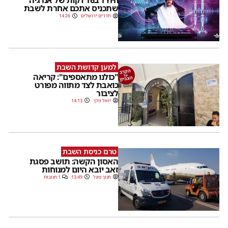
וTYH ב16 דקות של אנרגיה
שתכניס אתכם אחרת לשבת
חרדים ירושלים
14:26
למען קדושת השבת
"כולנו מתאספים": קריאה
כואבת לצד מתווה מפורט
לציבור
יואל וולך
14:13
טרם כניסת השבת
האסון הקשה: תושב פסגת
זאב יובא היום למנוחות
חנוך פוגל
13:49
1 תגובות