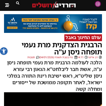
עולם החינוך באבל
הרבנית הצדקנית מרת נעמי
פתח סרג
תופחה ניסן ע"ה
דב אייזנר
14:11
ט״ו בטבת תשפ״ו (04/01/2026)
תגובות
הלכה לעולמה הרבנית מרת נעמי תופחה ניסן
ע"ה, אשת חבר ליבלחט"א הגאון רבי עזרא
ניסן שליט"א, ראש ישיבת רינת התורה במלכי
ישראל, לאחר תקופה ממושכת של ייסורים
ומחלה קשה