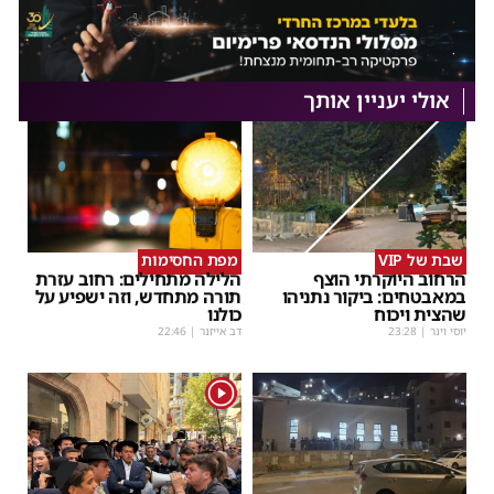
אולי יעניין אותך
שבת של VIP
מפת החסימות
הרחוב היוקרתי הוצף
הלילה מתחילים: רחוב עזרת
במאבטחים: ביקור נתניהו
תורה מתחדש, וזה ישפיע על
שהצית ויכוח
כולנו
יוסי וינר
|
23:28
דב אייזנר
|
22:46
1