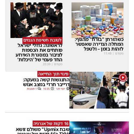
כשהזרחן "בורח" מהגוף:
לטובת חשיפת הגנזים
המחלה הנדירה שאפשר
לראשונה: גדולי ישראל
לזהות בזמן – ולטפל
פותחים את הכספות
מקודם
|
11:48
לציבור במסגרת האירוע
החד פעמי של 'היכלות'
מקודם
|
20:39
פינוי תוך החייאה
1
התנגשות קשה במעקה:
דרייבר חרדי במצב אנוש
יוסי וינר
16:35
1 תגובות
16 דקות של אנרגיה
שבת Upmix" משולם זושא