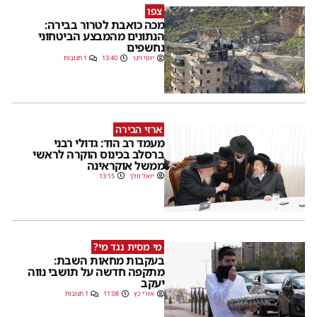
צפו
מכה כואבת לטרור בבירה:
הנתונים מהמבצע הביטחוני
נחשפים
יוסי וינר
13:40
1 תגובות
ארזי הבירה
מעמד רב הוד: גדולי רבני
ברסלב בכינוס הוקרה לראשי
ממשל אוקראינה
יואל וולך
13:15
מי מסית נגד מי?
בעקבות מחאות השבת:
מתקפה חדשה על תושבי נווה
יעקב
אורי כץ
11:08
1 תגובות