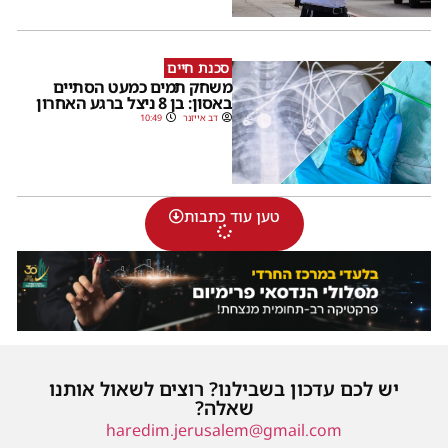
סכנת חיים
משחק תמים כמעט הסתיים
באסון: בן 8 ניצל ברגע האחרון
דב אייזנר
10:49
טען עוד כתבות
יש לכם עדכון בשבילנו? רוצים לשאול אותנו
שאלה?
haredim.jerusalem@gmail.com