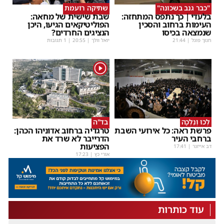
"כבר גנב בשכונה"
שתיקה רועמת
בלעדי | כך נתפס המתחזה:
שבת שישית של מחאה:
העימות ברחוב והסכין
הפוליטיקאים הגיעו, היכן
שנמצאה בכיסו
הנציגים החרדים?
חנוך פוגל
|
21:44
יואל וולך
|
20:55
| 1 תגובות
1
לְכוּ וְנֵלְכָה
בד"ה
פרשת ראה: כל אירועי השבת
טרגדיה ברחוב אדוניהו הכהן:
ברחבי העיר
הדרייבר לא שרד את
הפציעות
דב אייזנר
|
17:41
אורי כץ
|
17:23
עוד כותרות