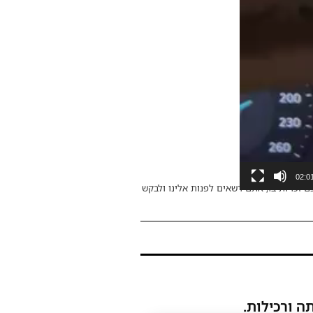
02:0
ם זכויות בו, אתם רשאים לפנות אלינו ולבקש
ה ורכילות.