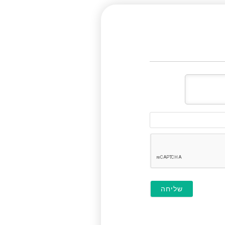
דוא"ל
(לא
חובה)