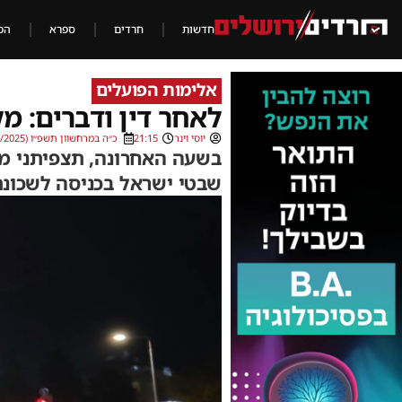
חדשות
חרדים
ספרא
הכ
אלימות הפועלים
לאחר דין ודברים: מק
יוסי וינר
21:15
כ״ה במרחשוון תשפ״ו (16/11/2025)
בשעה האחרונה, תצפיתני מ
שבטי ישראל בכניסה לשכונ