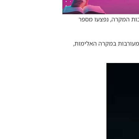
בות המקרה, נפצעו מספר
 במהירות למקום ועצרו 6 מעורבים בחשד למעורבות במקרה האלימות,