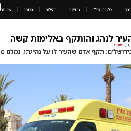
נסת
כלכלה ונדל"ן
מוזיקה
קהילות
הכותל
שכונות
העיר לנהג והותקף באלימות קשה
תגובות
רושלים: תקף אדם שהעיר לו על נהיגתו, נמלט מה