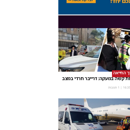
וך החייאה
ת קשה במעקה: דרייבר חרדי במצב
16:3
| 1 תגובות