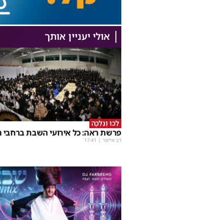
אולי יעניין אותך
לְכוּ וְנֵלְכָה
פרשת ראה: כל אירועי השבת ברחבי ה
דב אייזנר
|
17:41