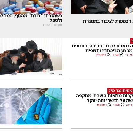
כשהזרחן "בורח" מהגוף: המחלה
ולטפל
 הכספות לציבור במסגרת
מקודם
|
11:48
 כואבת לטרור בבירה: הנתונים
בצע הביטחוני נחשפים
סי וינר
13:40
1 תגובות
מסית נגד מי?
בות מחאות השבת: מתקפה
ה על תושבי נווה יעקב
רי כץ
11:08
1 תגובות