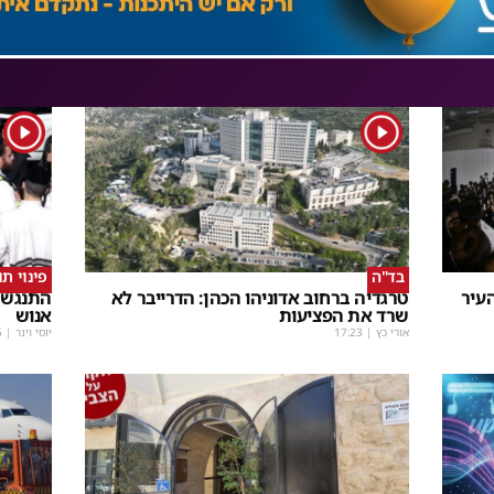
1
1
בד"ה
פינוי ת
עיר
טרגדיה ברחוב אדוניהו הכהן: הדרייבר לא
התנגשו
שרד את הפציעות
אנוש
אורי כץ
|
17:23
יוסי וינר
|
5