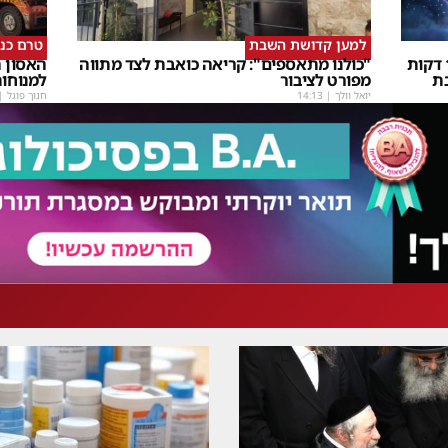
למען קדושת השבת
טרם כנ
שבת Upmix" משולם זושא וTYH ב16 דקות
"כולנו מתאספים": קריאה כואבת לצד מתווה
האסון ה
ת
מפורט לציבור
למנוחו
יואל וולך
|
14:13
חנוך פוגל
|