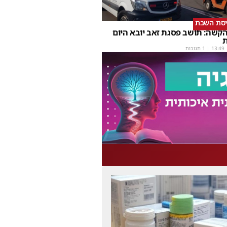
יסת השבת
קשה: תושב פסגת זאב יובא היום
ת
13:49
| 1 תגובות