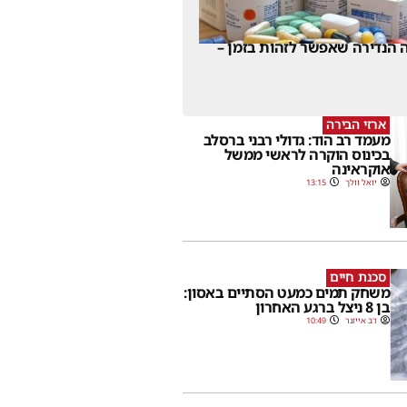
 הנדירה שאפשר לזהות בזמן –
ארזי הבירה
מעמד רב הוד: גדולי רבני ברסלב
בכינוס הוקרה לראשי ממשל
אוקראינה
יואל וולך
13:15
סכנת חיים
משחק תמים כמעט הסתיים באסון:
בן 8 ניצל ברגע האחרון
דב אייזנר
10:49