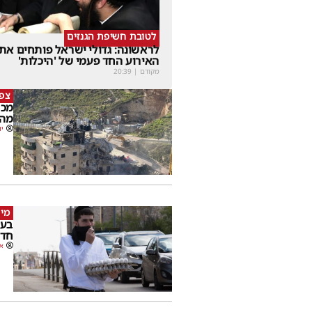
לטובת חשיפת הגנזים
לראשונה: גדולי ישראל פותחים את
האירוע החד פעמי של 'היכלות'
מקודם
|
20:39
צפו
מכה
מהמ
יו
מי 
בעק
חדש
או