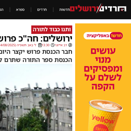
חדשות
חרדים
ספרא
הכ
ותנו כבוד לתורה
ירושלים: חה"כ פרוש
דב אייזנר
13:30
ל׳ באב תשפ״ה (24/08/2025)
חבר הכנסת פרוש יקצר היו
הכנסת ספר התורה שתרם לזכ