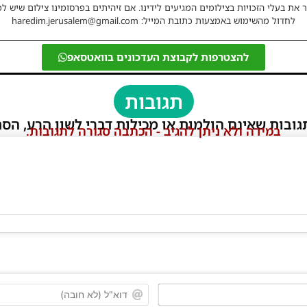
 את בעלי הזכויות בצילומים המגיעים לידינו. אם זיהיתים בפרסומינו צילום שיש לכ
לחדול מהשימוש באמצעות כתובת המייל: haredim.jerusalem@gmail.com
להצטרפות לקבוצת העדכונים בוואטסאפ
תגובות
גובות שאינם הולמות או מכילות דברי לשון הרע, הסת
במידה ולא ניתן להגיב - הכתבה סגורה לתגובות.
שם*