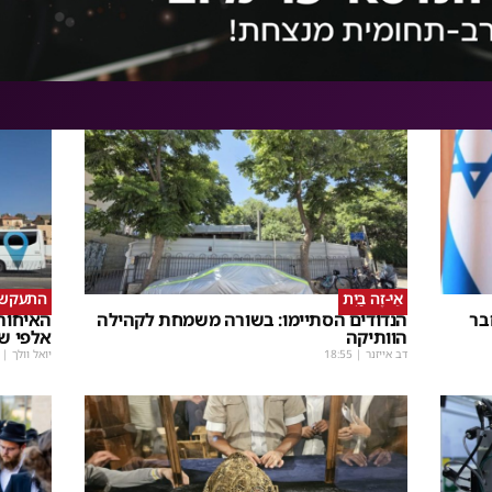
אֵי-זֶה בַּיִת
התעקש, 
בר
הנדודים הסתיימו: בשורה משמחת לקהילה
האיחורי
הוותיקה
אלפי ש
דב אייזנר
|
18:55
יואל וולך
|