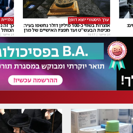
ערך היסטורי יוצא דופן
גלריית 
ם:
אוצרות בשווי כ-100 מיליון דולר נחשפו בעיר:
כך זה 
מכיפת הבעש"ט ועד חפציו האישיים של מרן
הכותל
דב אייזנר
|
16:17
דב אייזנר
|