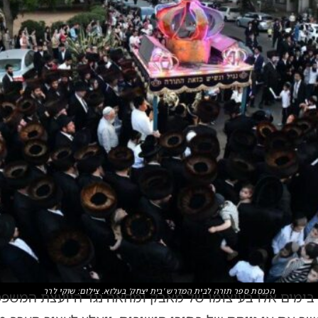
הכנסת ספר תורה לבית המדרש 'בית יצחק' בעלזא. צילום: שוקי לרר
בימים אלו בעיצומו של מאבק ומחאה נגד היועצת המשפ