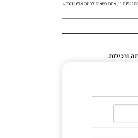
ם זכויות בו, אתם רשאים לפנות אלינו ולבקש
ה ורכילות.
דוא"ל
(לא