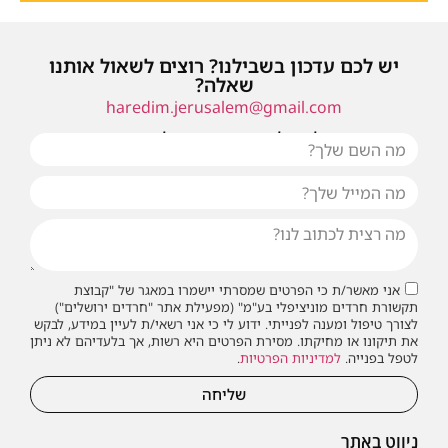
יש לכם עדכון בשבילנו? רוצים לשאול אותנו
שאלה?
haredim.jerusalem@gmail.com
או שילחו אלינו פנייה ונחזור אליכם בהקדם
אני מאשר/ת כי הפרטים שמסרתי יישמרו במאגר של "קבוצת
תקשורת חרדים מוניציפלי בע"מ" (מפעילת אתר "חרדים ירושלים")
לצורך טיפול ומענה לפנייתי. ידוע לי כי אני רשאי/ת לעיין במידע, לבקש
את תיקונו או מחיקתו. מסירת הפרטים היא רשות, אך בלעדיהם לא ניתן
לטפל בפנייה.
למדיניות הפרטיות
.
שליחה
ניווט באתר