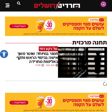
תחנה מרכזית
על רקע דתי
פתח סרג
חמור במיוחד: שוטר משך
אישה בכיסוי הראש ותקף
באלימות מחרידה
חנוך פוגל
17:09