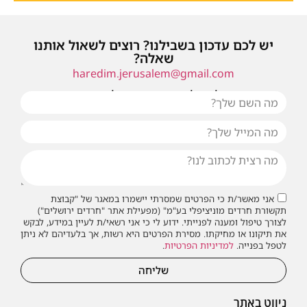
יש לכם עדכון בשבילנו? רוצים לשאול אותנו
שאלה?
haredim.jerusalem@gmail.com
או שילחו אלינו פנייה ונחזור אליכם בהקדם
אני מאשר/ת כי הפרטים שמסרתי יישמרו במאגר של "קבוצת
תקשורת חרדים מוניציפלי בע"מ" (מפעילת אתר "חרדים ירושלים")
לצורך טיפול ומענה לפנייתי. ידוע לי כי אני רשאי/ת לעיין במידע, לבקש
את תיקונו או מחיקתו. מסירת הפרטים היא רשות, אך בלעדיהם לא ניתן
לטפל בפנייה.
למדיניות הפרטיות
.
שליחה
ניווט באתר