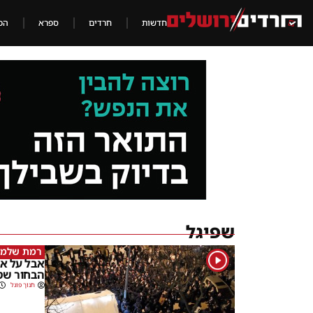
חדשות
חרדים
ספרא
הכ
שפיגל
רמת שלמ
1
אבל על אב
הבחור שט
חנוך פוגל