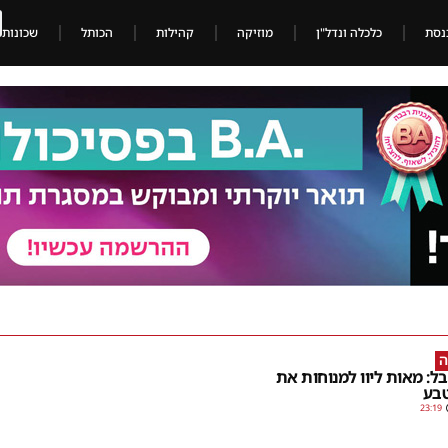
נסת
כלכלה ונדל"ן
מוזיקה
קהילות
הכותל
שכונות
ה
ל: מאות ליוו למנוחות את
בע
23:19