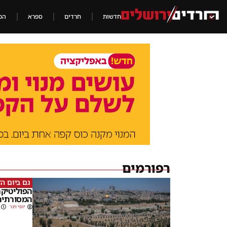
חדשות
חרדים
ספרא
הכ
רפורמים
גם ביום הז
הפוליטיקה
המסורתית
יוסי וינר