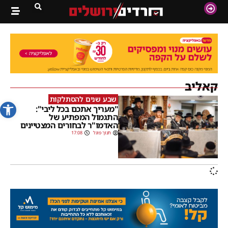
קאליב
שבע שנים להסתלקות
פתח סרג
"מעריך אתכם בכל ליבי":
התגמול המפתיע של
האדמו"ר לבחורים המצטיינים
חנוך פוגל
17:08