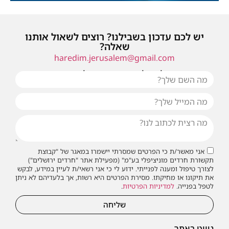
יש לכם עדכון בשבילנו? רוצים לשאול אותנו
שאלה?
haredim.jerusalem@gmail.com
או שילחו אלינו פנייה ונחזור אליכם בהקדם
אני מאשר/ת כי הפרטים שמסרתי יישמרו במאגר של "קבוצת
תקשורת חרדים מוניציפלי בע"מ" (מפעילת אתר "חרדים ירושלים")
לצורך טיפול ומענה לפנייתי. ידוע לי כי אני רשאי/ת לעיין במידע, לבקש
את תיקונו או מחיקתו. מסירת הפרטים היא רשות, אך בלעדיהם לא ניתן
לטפל בפנייה.
למדיניות הפרטיות
.
שליחה
ניווט באתר