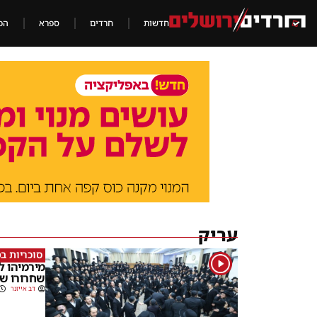
חדשות
חרדים
ספרא
הכ
עריק
סוכריות ב
1
מירמיהו למ
שחרורו של 
דב אייזנר