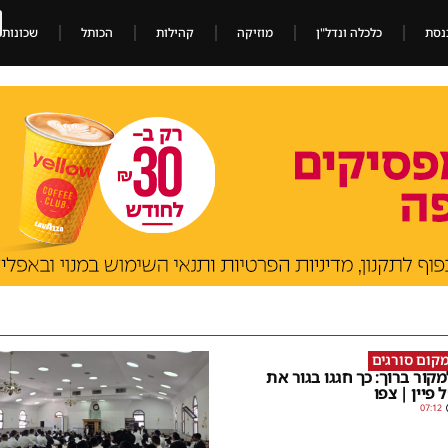
נסת
כלכלה ונדל"ן
מוזיקה
קהילות
הכותל
שכונות
מקום סורגים
קור ברוך: כך חגגו בגור את
פיין | צפו
07:12