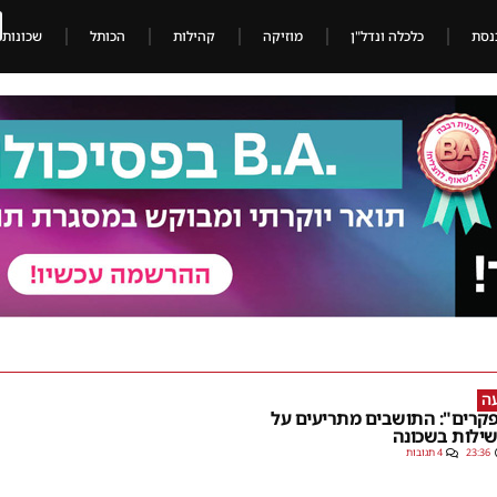
נסת
כלכלה ונדל"ן
מוזיקה
קהילות
הכותל
שכונות
ה
פקרים": התושבים מתריעים על
ילות בשכונה
23:36
4 תגובות