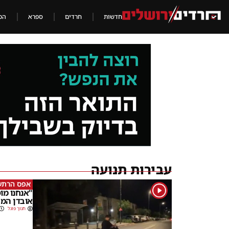
חדשות
חרדים
ספרא
הכ
עבירות תנועה
אפס הרתע
1
"אנחנו מו
אובדן המש
חנוך פוגל