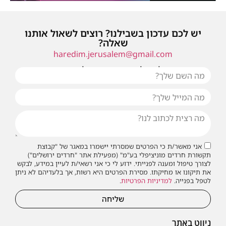
יש לכם עדכון בשבילנו? רוצים לשאול אותנו
שאלה?
haredim.jerusalem@gmail.com
או שילחו אלינו פנייה ונחזור אליכם בהקדם
אני מאשר/ת כי הפרטים שמסרתי יישמרו במאגר של "קבוצת
תקשורת חרדים מוניציפלי בע"מ" (מפעילת אתר "חרדים ירושלים")
לצורך טיפול ומענה לפנייתי. ידוע לי כי אני רשאי/ת לעיין במידע, לבקש
את תיקונו או מחיקתו. מסירת הפרטים היא רשות, אך בלעדיהם לא ניתן
לטפל בפנייה.
למדיניות הפרטיות
.
שליחה
ניווט באתר