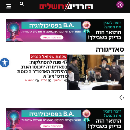
סאדיגורה
שכונת שמואל הנביא
פתח סרג
47 שנה להסתלקות:
בסאדיגורה יתכנסו הערב
להילולת האדמו"ר ה'כנסת
מרדכי' זיע"א
יואל וולך
17:56
1 תגובות