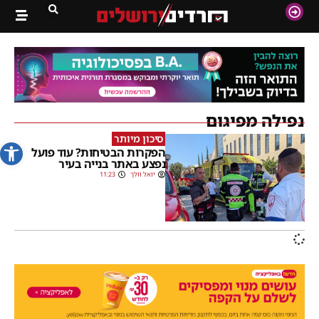
נפילה מפיגום
סיכון מיותר
פתח סרג
הפקרות הבטיחות? עוד פועל
נפצע באתר בנייה בעיר
יואל וולך
11:23