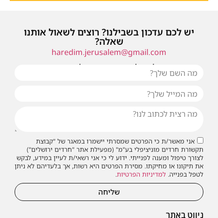
יש לכם עדכון בשבילנו? רוצים לשאול אותנו
שאלה?
haredim.jerusalem@gmail.com
או שילחו אלינו פנייה ונחזור אליכם בהקדם
אני מאשר/ת כי הפרטים שמסרתי יישמרו במאגר של "קבוצת
תקשורת חרדים מוניציפלי בע"מ" (מפעילת אתר "חרדים ירושלים")
לצורך טיפול ומענה לפנייתי. ידוע לי כי אני רשאי/ת לעיין במידע, לבקש
את תיקונו או מחיקתו. מסירת הפרטים היא רשות, אך בלעדיהם לא ניתן
לטפל בפנייה.
למדיניות הפרטיות
.
שליחה
ניווט באתר