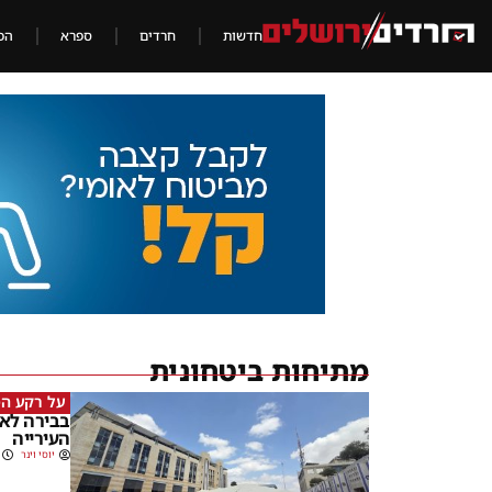
חדשות
חרדים
ספרא
הכ
מתיחות ביטחונית
על רקע ה
בבירה לא
העירייה
יוסי וינר