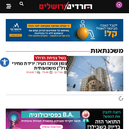
משכנתאות
פתח סרג
בשל צניחת הדולר
צפון ומרכז העיר: ירידת מחירי
נדל"ן משמעותית
אורי כץ
15:44
1 תגובות