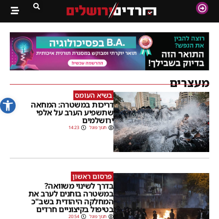
מעצרים
בשיא העומס
פתח סרג
דריכות במשטרה: המחאה
שתשפיע הערב על אלפי
ירושלמים
חנוך פוגל
14:23
פרסום ראשון
בדרך לשינוי משוואה?
במשטרה בוחנים לערב את
המחלקה היהודית בשב"כ
בטיפול בקיצוניים חרדים
חנוך פוגל
20:54