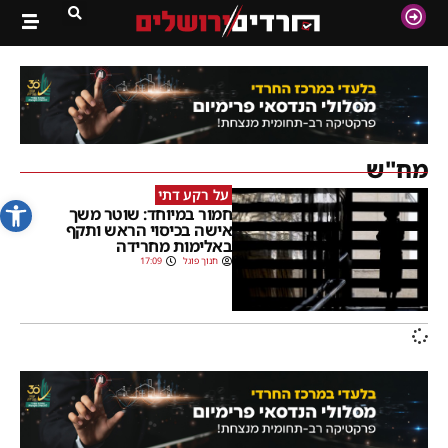
מח"ש
על רקע דתי
פתח סרג
חמור במיוחד: שוטר משך
אישה בכיסוי הראש ותקף
באלימות מחרידה
חנוך פוגל
17:09