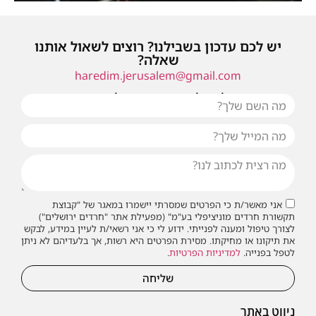
יש לכם עדכון בשבילנו? רוצים לשאול אותנו
שאלה?
haredim.jerusalem@gmail.com
או שילחו אלינו פנייה ונחזור אליכם בהקדם
אני מאשר/ת כי הפרטים שמסרתי יישמרו במאגר של "קבוצת
תקשורת חרדים מוניציפלי בע"מ" (מפעילת אתר "חרדים ירושלים")
לצורך טיפול ומענה לפנייתי. ידוע לי כי אני רשאי/ת לעיין במידע, לבקש
את תיקונו או מחיקתו. מסירת הפרטים היא רשות, אך בלעדיהם לא ניתן
לטפל בפנייה.
למדיניות הפרטיות
.
שליחה
ניווט באתר