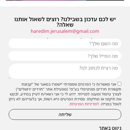
יש לכם עדכון בשבילנו? רוצים לשאול אותנו
שאלה?
haredim.jerusalem@gmail.com
או שילחו אלינו פנייה ונחזור אליכם בהקדם
אני מאשר/ת כי הפרטים שמסרתי יישמרו במאגר של "קבוצת
תקשורת חרדים מוניציפלי בע"מ" (מפעילת אתר "חרדים ירושלים")
לצורך טיפול ומענה לפנייתי. ידוע לי כי אני רשאי/ת לעיין במידע, לבקש
את תיקונו או מחיקתו. מסירת הפרטים היא רשות, אך בלעדיהם לא ניתן
לטפל בפנייה.
למדיניות הפרטיות
.
שליחה
ניווט באתר