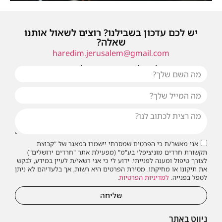
יש לכם עדכון בשבילנו? רוצים לשאול אותנו
שאלה?
haredim.jerusalem@gmail.com
או שילחו אלינו פנייה ונחזור אליכם בהקדם
אני מאשר/ת כי הפרטים שמסרתי יישמרו במאגר של "קבוצת
תקשורת חרדים מוניציפלי בע"מ" (מפעילת אתר "חרדים ירושלים")
לצורך טיפול ומענה לפנייתי. ידוע לי כי אני רשאי/ת לעיין במידע, לבקש
את תיקונו או מחיקתו. מסירת הפרטים היא רשות, אך בלעדיהם לא ניתן
לטפל בפנייה.
למדיניות הפרטיות
.
שליחה
ניווט באתר