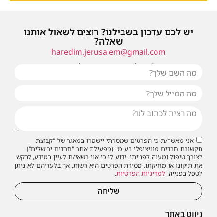
יש לכם עדכון בשבילנו? רוצים לשאול אותנו
שאלה?
haredim.jerusalem@gmail.com
או שילחו אלינו פנייה ונחזור אליכם בהקדם
אני מאשר/ת כי הפרטים שמסרתי יישמרו במאגר של "קבוצת
תקשורת חרדים מוניציפלי בע"מ" (מפעילת אתר "חרדים ירושלים")
לצורך טיפול ומענה לפנייתי. ידוע לי כי אני רשאי/ת לעיין במידע, לבקש
את תיקונו או מחיקתו. מסירת הפרטים היא רשות, אך בלעדיהם לא ניתן
לטפל בפנייה.
למדיניות הפרטיות
.
שליחה
ניווט באתר