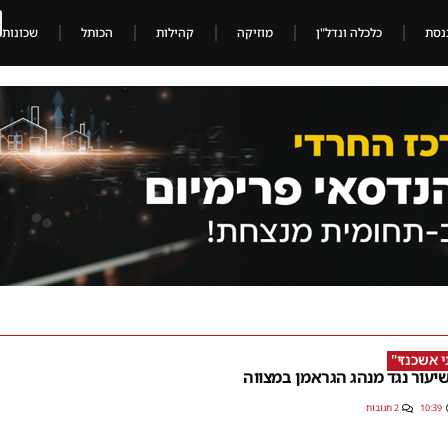
נסת
כלכלה ונדל"ן
מוזיקה
קהילות
הכותל
שכונות
 אשכנזי"
שיעור נגד מנהג הגראמן במצווה
10:39
2 תגובות