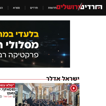
חדשות
חרדים
ספרא
הכ
ישראל אדלר
"שלא עשני
1
מוסאיוף: 
טאנץ
חנוך פוגל