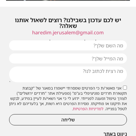
יש לכם עדכון בשבילנו? רוצים לשאול אותנו
שאלה?
haredim.jerusalem@gmail.com
או שילחו אלינו פנייה ונחזור אליכם בהקדם
אני מאשר/ת כי הפרטים שמסרתי יישמרו במאגר של "קבוצת
תקשורת חרדים מוניציפלי בע"מ" (מפעילת אתר "חרדים ירושלים")
לצורך טיפול ומענה לפנייתי. ידוע לי כי אני רשאי/ת לעיין במידע, לבקש
את תיקונו או מחיקתו. מסירת הפרטים היא רשות, אך בלעדיהם לא ניתן
לטפל בפנייה.
למדיניות הפרטיות
.
שליחה
ניווט באתר