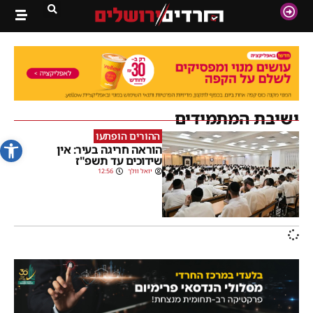
ישיבת המתמידים
ההורים הופתעו
פתח סרג
הוראה חריגה בעיר: אין
שידוכים עד תשפ"ז
יואל וולך
12:56