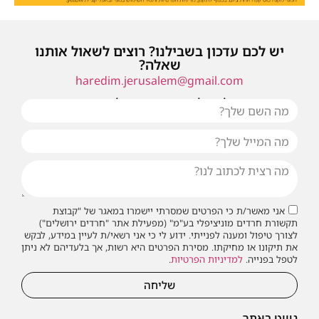
יש לכם עדכון בשבילנו? רוצים לשאול אותנו
שאלה?
haredim.jerusalem@gmail.com
או שילחו אלינו פנייה ונחזור אליכם בהקדם
אני מאשר/ת כי הפרטים שמסרתי יישמרו במאגר של "קבוצת
תקשורת חרדים מוניציפלי בע"מ" (מפעילת אתר "חרדים ירושלים")
לצורך טיפול ומענה לפנייתי. ידוע לי כי אני רשאי/ת לעיין במידע, לבקש
את תיקונו או מחיקתו. מסירת הפרטים היא רשות, אך בלעדיהם לא ניתן
לטפל בפנייה.
למדיניות הפרטיות
.
שליחה
ניווט באתר