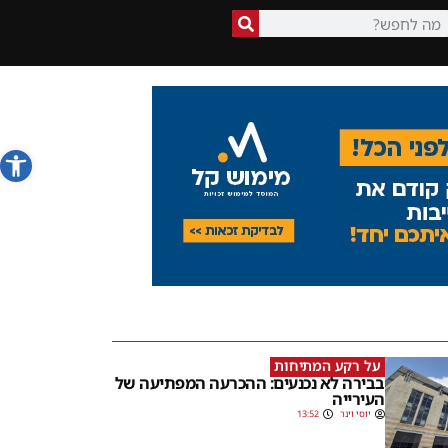
פתח סרג
על רקע המתיחות
בבירה לא נכנעים: ההכרעה המפתיעה של
העירייה
יוסי וינר
13:52