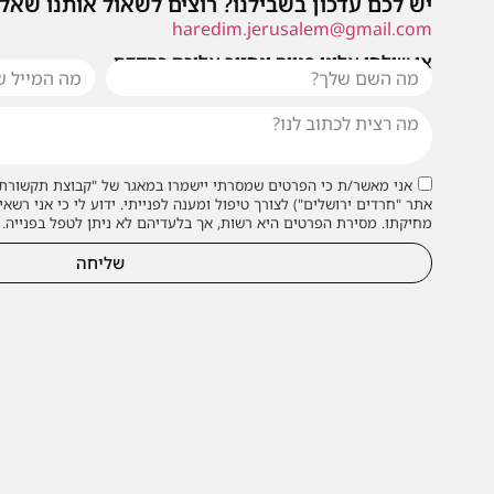
יש לכם עדכון בשבילנו? רוצים לשאול אותנו שאל
haredim.jerusalem@gmail.com
או שילחו אלינו פנייה ונחזור אליכם בהקדם
אני מאשר/ת כי הפרטים שמסרתי יישמרו במאגר של "קבוצת תקשורת 
אתר "חרדים ירושלים") לצורך טיפול ומענה לפנייתי. ידוע לי כי אני רשאי
מחיקתו. מסירת הפרטים היא רשות, אך בלעדיהם לא ניתן לטפל בפנייה.
שליחה