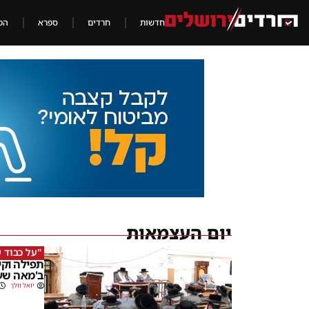
חדשות
חרדים
ספרא
הכ
יום העצמאות
"על כבוד 
תפילה וקי
ב'מאה שע
יואל וולך