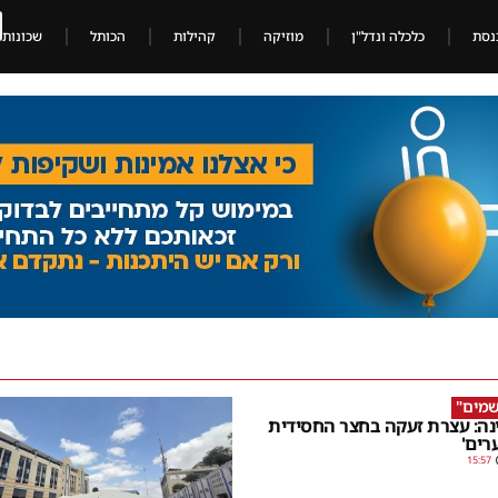
נסת
כלכלה ונדל"ן
מוזיקה
קהילות
הכותל
שכונות
שמים"
נה: עצרת זעקה בחצר החסידית
רים'
15:57