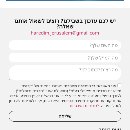
יש לכם עדכון בשבילנו? רוצים לשאול אותנו
שאלה?
haredim.jerusalem@gmail.com
או שילחו אלינו פנייה ונחזור אליכם בהקדם
אני מאשר/ת כי הפרטים שמסרתי יישמרו במאגר של "קבוצת
תקשורת חרדים מוניציפלי בע"מ" (מפעילת אתר "חרדים ירושלים")
לצורך טיפול ומענה לפנייתי. ידוע לי כי אני רשאי/ת לעיין במידע, לבקש
את תיקונו או מחיקתו. מסירת הפרטים היא רשות, אך בלעדיהם לא ניתן
לטפל בפנייה.
למדיניות הפרטיות
.
שליחה
ניווט באתר