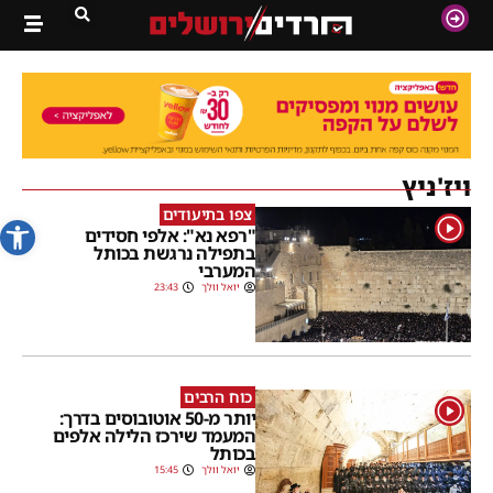
ויז'ניץ
צפו בתיעודים
פתח סרג
1
"רפא נא": אלפי חסידים
בתפילה נרגשת בכותל
המערבי
יואל וולך
23:43
כוח הרבים
1
יותר מ-50 אוטובוסים בדרך:
המעמד שירכז הלילה אלפים
בכותל
יואל וולך
15:45