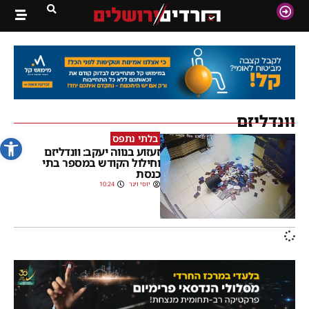
וונדליזם
פתח סרג
בלתי נתפס
זעזוע בנווה יעקב: וונדליזם
וחילול הקודש במספר בתי
כנסת
יוסי וינר
10:24