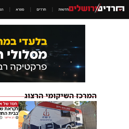
חדשות
חרדים
ספרא
הכ
המרכז השיקומי הרצוג
חסד של א
לקראת שב
בבית החו
דב אייזנר