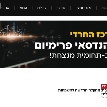
נסת
כלכלה ונדל"ן
מוזיקה
קהילות
הכותל
שכונות
מת
ת: ההקלה החדשה למשפחות
לים
17:42