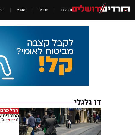
חדשות
חרדים
ספרא
הכ
דו גלגלי
החל מהבו
הרוכבים ע
יוסי וינר