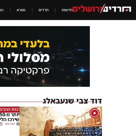
חדשות
חרדים
ספרא
הכ
דוד צבי שנעבאלג
כוח הרבים
1
שירכז הלי
יואל וולך